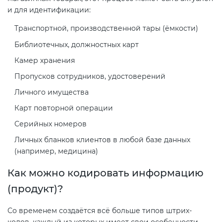
и для идентификации:
Декларация ТР ТС
Сертификация спортивных
Транспортной, производственной тары (ёмкости)
товаров
Библиотечных, должностных карт
Декларирование косметики (ТР
Камер хранения
ТС 009)
Сертификация электротехники
Пропусков сотрудников, удостоверений
Личного имущества
Декларирование оборудования
Сертификация ресурсов
по схеме 5Д (ТР ТС 010)
Карт повторной операции
Серийных номеров
Остальное
Декларирование пищевой
Личных бланков клиентов в любой базе данных
продукции (ТР ТС 021)
(например, медицина)
БАДы
Как можно кодировать информацию
Декларирование алкогольной
(продукт)?
продукции (ТР ЕАЭС 047)
Со временем создаётся всё больше типов штрих-
Декларирование
кодов, каждый из которых имеет свои особенности.