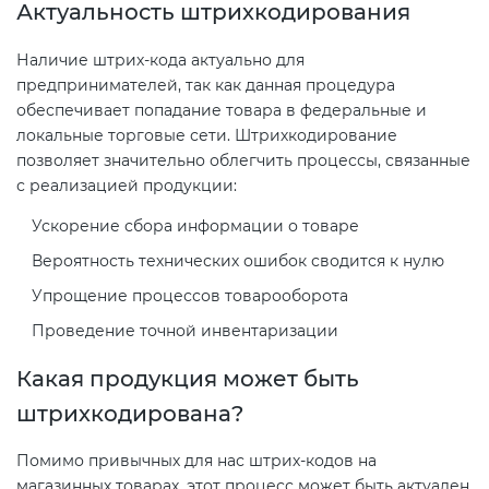
Актуальность штрихкодирования
2008
Сертификация бытовой техники
Сертификат ГОСТ Р ИСО/МЭК
О безопасности дорог (ТР ТС
20000-1-2021
Наличие штрих-кода актуально для
014/2011)
Сертификат ГОСТ Р ИСО 20121-
предпринимателей, так как данная процедура
Сертификация легкой
2014
обеспечивает попадание товара в федеральные и
промышленности
Сертификат ГОСТ Р ИСО 26000-
О безопасности оборудования
локальные торговые сети. Штрихкодирование
2012
позволяет значительно облегчить процессы, связанные
для работы во взрывоопасных
Сертификат ГОСТ Р 56404-2021
Сертификация мебели
с реализацией продукции:
средах (ТР ТС 012/2011)
Сертификат ГОСТ Р ИСО/МЭК
Ускорение сбора информации о товаре
27001-2021
Сертификат ГОСТ Р 55267-2012
Сертификация упаковки
ТР ТС 011/2011 «Безопасность
Вероятность технических ошибок сводится к нулю
лифтов»
Упрощение процессов товарооборота
Сертификат на ИСМ
Декларация ГОСТ Р
Сертификация импортной
Проведение точной инвентаризации
продукции
О требованиях к средствам
Добровольная сертификация
обеспечения пожарной
Какая продукция может быть
продукции ГОСТ Р
безопасности и пожаротушения
Сертификация для
штрихкодирована?
маркетплейсов
Добровольный сертификат на
Декларация соответствия ТР ТС
Помимо привычных для нас штрих-кодов на
услуги
004/2011
магазинных товарах, этот процесс может быть актуален
Сертификация детских товаров