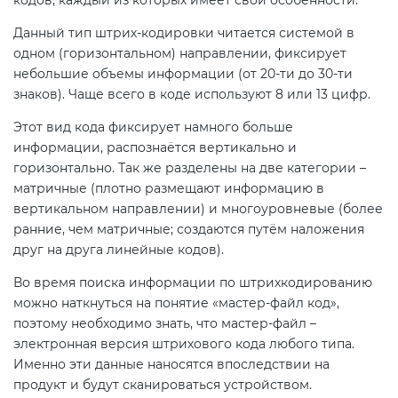
электромагнитной
Данный тип штрих-кодировки читается системой в
совместимости (ТР ТС 020)
одном (горизонтальном) направлении, фиксирует
небольшие объемы информации (от 20-ти до 30-ти
Сертификация детских товаров
знаков). Чаще всего в коде используют 8 или 13 цифр.
(ТР ТС 007)
Этот вид кода фиксирует намного больше
информации, распознаётся вертикально и
Сертификация товаров легкой
горизонтально. Так же разделены на две категории –
промышленности (ТР ТС 017)
матричные (плотно размещают информацию в
вертикальном направлении) и многоуровневые (более
ранние, чем матричные; создаются путём наложения
Сертификация промышленного
друг на друга линейные кодов).
оборудования (ТР ТС 010)
Во время поиска информации по штрихкодированию
можно наткнуться на понятие «мастер-файл код»,
Сертификация средств
поэтому необходимо знать, что мастер-файл –
индивидуальной защиты (ТР ТС
электронная версия штрихового кода любого типа.
019)
Именно эти данные наносятся впоследствии на
продукт и будут сканироваться устройством.