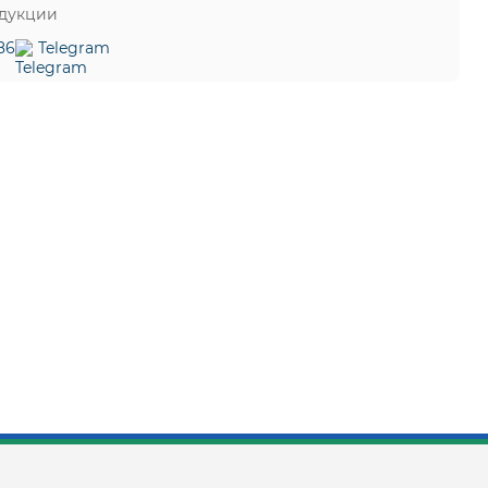
одукции
86
Telegram