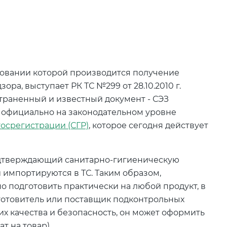
овании которой производится получение
а, выступает РК ТС №299 от 28.10.2010 г.
страненный и известный документ - СЭЗ
 официально на законодательном уровне
госрегистрации (СГР)
, которое сегодня действует
одтверждающий санитарно-гигиеническую
 импортируются в ТС. Таким образом,
 подготовить практически на любой продукт, в
зготовитель или поставщик подконтрольных
х качества и безопасность, он может оформить
т на товар).