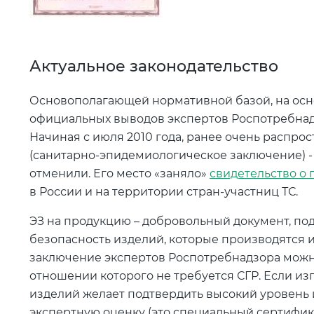
Актуальное законодательство
Основополагающей нормативной базой, на осн
официальных выводов экспертов Роспотребнадзор
Начиная с июля 2010 года, ранее очень распро
(санитарно-эпидемиологическое заключение) -
отменили. Его место «заняло»
свидетельство о 
в России и на территории стран-участниц ТС.
ЭЗ на продукцию – добровольный документ, п
безопасность изделий, которые производятся и
заключение экспертов Роспотребнадзора можно
отношении которого не требуется СГР. Если и
изделий желает подтвердить высокий уровень и
экспертную оценку (это специальный сертифика