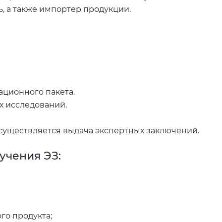
 а также импортер продукции.
ационного пакета.
х исследований.
существляется выдача экспертных заключений.
учения ЭЗ:
го продукта;