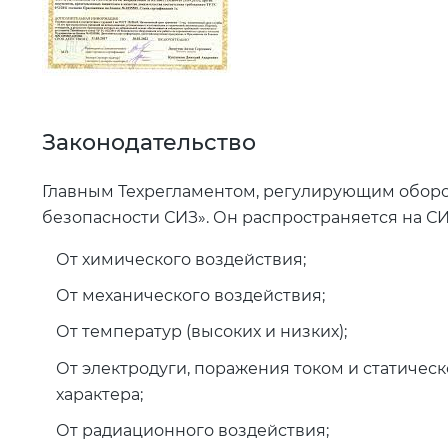
Законодательство
Главным Техрегламентом, регулирующим оборот 
безопасности СИЗ». Он распространяется на СИ
От химического воздействия;
От механического воздействия;
От температур (высоких и низких);
От электродуги, поражения током и статичес
характера;
От радиационного воздействия;