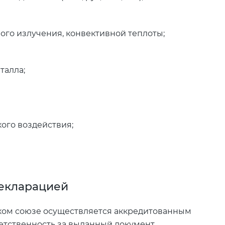
ого излучения, конвективной теплоты;
талла;
кого воздействия;
декларацией
ком союзе осуществляется аккредитованным
етственность за выданный документ.