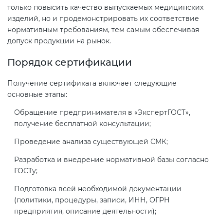
только повысить качество выпускаемых медицинских
изделий, но и продемонстрировать их соответствие
Декларация ТР ТС
Сертификация спортивных
нормативным требованиям, тем самым обеспечивая
товаров
допуск продукции на рынок.
Декларирование косметики (ТР
Порядок сертификации
ТС 009)
Сертификация электротехники
Получение сертификата включает следующие
Декларирование оборудования
основные этапы:
Сертификация ресурсов
по схеме 5Д (ТР ТС 010)
Обращение предпринимателя в «ЭкспертГОСТ»,
получение бесплатной консультации;
Остальное
Декларирование пищевой
Проведение анализа существующей СМК;
продукции (ТР ТС 021)
БАДы
Разработка и внедрение нормативной базы согласно
ГОСТу;
Декларирование алкогольной
продукции (ТР ЕАЭС 047)
Подготовка всей необходимой документации
(политики, процедуры, записи, ИНН, ОГРН
предприятия, описание деятельности);
Декларирование