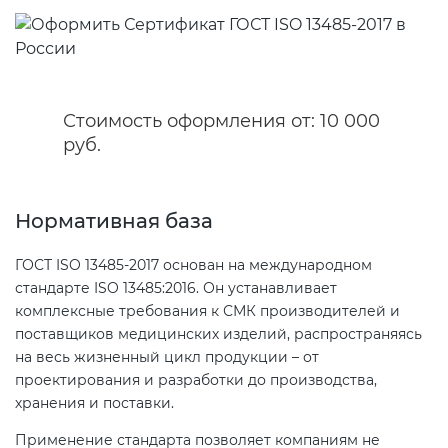
Сертификация бытовой техники
Сертификат ГОСТ Р ИСО/МЭК
Регистрация товарного знака
О безопасности дорог (ТР ТС
20000-1-2021
(торговой марки) в Роспатенте
014/2011)
Сертификация легкой
промышленности
Сертификат ГОСТ Р ИСО 26000-
Регистрация товарного знака
Стоимость оформления от: 10 000
О безопасности оборудования
2012
(торговой марки) в Роспатенте
руб.
для работы во взрывоопасных
Сертификация мебели
средах (ТР ТС 012/2011)
Сертификат ГОСТ Р ИСО/МЭК
Регистрация товарного знака
27001-2021
(торговой марки) в Роспатенте
Нормативная база
Сертификация упаковки
ТР ТС 011/2011 «Безопасность
лифтов»
ГОСТ ISO 13485-2017 основан на международном
Сертификат на ИСМ
Заключение ФСТЭК
Сертификация импортной
стандарте ISO 13485:2016. Он устанавливает
продукции
комплексные требования к СМК производителей и
О требованиях к средствам
Декларация связи Минцифры
поставщиков медицинских изделий, распространяясь
обеспечения пожарной
на весь жизненный цикл продукции – от
безопасности и пожаротушения
Сертификация для
проектирования и разработки до производства,
маркетплейсов
хранения и поставки.
Декларация соответствия ТР ТС
Применение стандарта позволяет компаниям не
004/2011
Сертификация детских товаров