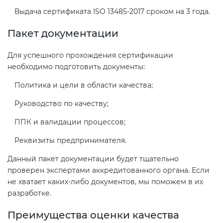
электромагнитной
Выдача сертификата ISO 13485-2017 сроком на 3 года.
совместимости (ТР ТС 020)
Пакет документации
Сертификация детских товаров
Для успешного прохождения сертификации
(ТР ТС 007)
необходимо подготовить документы:
Политика и цели в области качества;
Сертификация товаров легкой
промышленности (ТР ТС 017)
Руководство по качеству;
ППК и валидации процессов;
Сертификация промышленного
Реквизиты предпринимателя.
оборудования (ТР ТС 010)
Данный пакет документации будет тщательно
проверен экспертами аккредитованного органа. Если
Сертификация средств
не хватает каких-либо документов, мы поможем в их
индивидуальной защиты (ТР ТС
разработке.
019)
Преимущества оценки качества