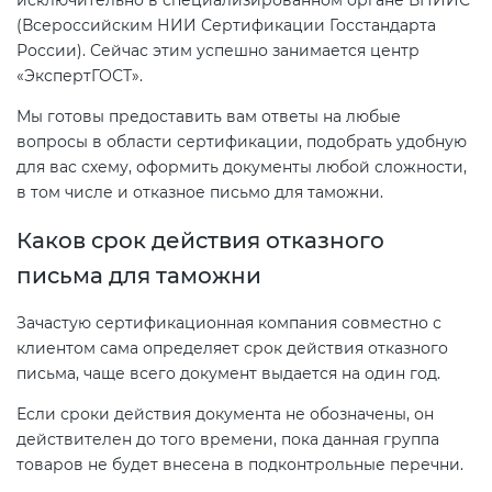
электромагнитной
(Всероссийским НИИ Сертификации Госстандарта
совместимости (ТР ТС 020)
России). Сейчас этим успешно занимается центр
«ЭкспертГОСТ».
Сертификация детских товаров
Мы готовы предоставить вам ответы на любые
(ТР ТС 007)
вопросы в области сертификации, подобрать удобную
для вас схему, оформить документы любой сложности,
в том числе и отказное письмо для таможни.
Сертификация товаров легкой
промышленности (ТР ТС 017)
Каков срок действия отказного
письма для таможни
Сертификация промышленного
оборудования (ТР ТС 010)
Зачастую сертификационная компания совместно с
клиентом сама определяет срок действия отказного
письма, чаще всего документ выдается на один год.
Сертификация средств
индивидуальной защиты (ТР ТС
Если сроки действия документа не обозначены, он
019)
действителен до того времени, пока данная группа
товаров не будет внесена в подконтрольные перечни.