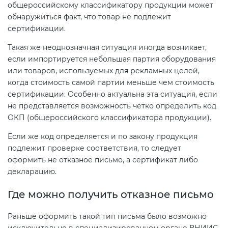
общероссийскому классификатору продукции может
обнаружиться факт, что товар не подлежит
Декларация ТР ТС
сертификации.
Сертификация спортивных
товаров
Такая же неоднозначная ситуация иногда возникает,
Декларирование косметики (ТР
если импортируется небольшая партия оборудования
ТС 009)
или товаров, используемых для рекламных целей,
Сертификация электротехники
когда стоимость самой партии меньше чем стоимость
сертификации. Особенно актуальна эта ситуация, если
Декларирование оборудования
Сертификация ресурсов
не представляется возможность четко определить код
по схеме 5Д (ТР ТС 010)
ОКП (общероссийского классификатора продукции).
Остальное
Если же код определяется и по закону продукция
Декларирование пищевой
подлежит проверке соответствия, то следует
продукции (ТР ТС 021)
оформить не отказное письмо, а сертификат либо
БАДы
декларацию.
Декларирование алкогольной
Где можно получить отказное письмо
продукции (ТР ЕАЭС 047)
Раньше оформить такой тип письма было возможно
Декларирование
исключительно в специализированном органе ВНИИС