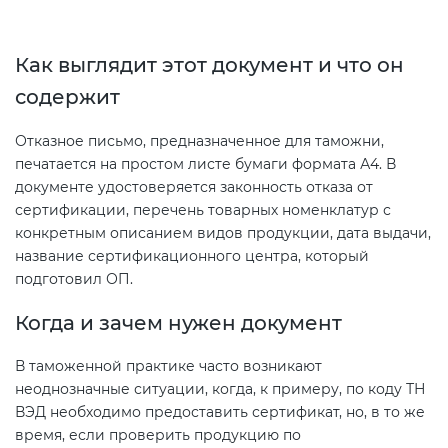
2008
Сертификация бытовой техники
Сертификат ГОСТ Р ИСО/МЭК
Регистрация товарного знака
О безопасности дорог (ТР ТС
20000-1-2021
(торговой марки) в Роспатенте
Как выглядит этот документ и что он
014/2011)
Сертификат ГОСТ Р ИСО 20121-
Сертификация легкой
содержит
2014
промышленности
Сертификат ГОСТ Р ИСО 26000-
Регистрация товарного знака
О безопасности оборудования
2012
(торговой марки) в Роспатенте
Отказное письмо, предназначенное для таможни,
для работы во взрывоопасных
Сертификат ГОСТ Р 56404-2021
печатается на простом листе бумаги формата А4. В
Сертификация мебели
средах (ТР ТС 012/2011)
документе удостоверяется законность отказа от
Сертификат ГОСТ Р ИСО/МЭК
Регистрация товарного знака
сертификации, перечень товарных номенклатур с
27001-2021
(торговой марки) в Роспатенте
Сертификат ГОСТ Р 55267-2012
Сертификация упаковки
ТР ТС 011/2011 «Безопасность
конкретным описанием видов продукции, дата выдачи,
лифтов»
название сертификационного центра, который
Сертификат на ИСМ
Заключение ФСТЭК
Декларация ГОСТ Р
подготовил ОП.
Сертификация импортной
продукции
О требованиях к средствам
Когда и зачем нужен документ
Декларация связи Минцифры
Добровольная сертификация
обеспечения пожарной
продукции ГОСТ Р
безопасности и пожаротушения
Сертификация для
В таможенной практике часто возникают
маркетплейсов
неоднозначные ситуации, когда, к примеру, по коду ТН
Добровольный сертификат на
ВЭД необходимо предоставить сертификат, но, в то же
Декларация соответствия ТР ТС
время, если проверить продукцию по
услуги
004/2011
Сертификация детских товаров