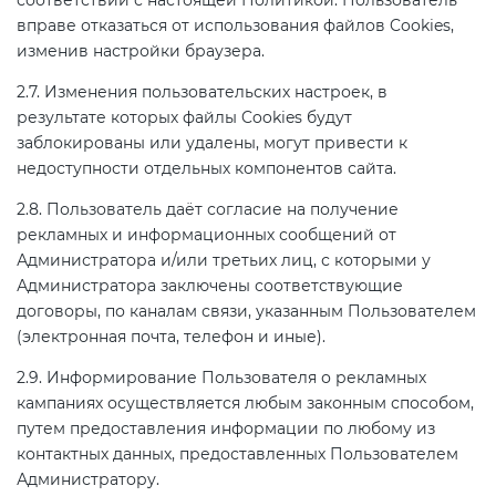
соответствии с настоящей Политикой. Пользователь
электромагнитной
вправе отказаться от использования файлов Cookies,
совместимости (ТР ТС 020)
изменив настройки браузера.
2.7. Изменения пользовательских настроек, в
Сертификация детских товаров
результате которых файлы Cookies будут
(ТР ТС 007)
заблокированы или удалены, могут привести к
недоступности отдельных компонентов сайта.
Сертификация товаров легкой
2.8. Пользователь даёт согласие на получение
промышленности (ТР ТС 017)
рекламных и информационных сообщений от
Администратора и/или третьих лиц, с которыми у
Администратора заключены соответствующие
Сертификация промышленного
договоры, по каналам связи, указанным Пользователем
оборудования (ТР ТС 010)
(электронная почта, телефон и иные).
2.9. Информирование Пользователя о рекламных
Сертификация средств
кампаниях осуществляется любым законным способом,
индивидуальной защиты (ТР ТС
путем предоставления информации по любому из
019)
контактных данных, предоставленных Пользователем
Администратору.