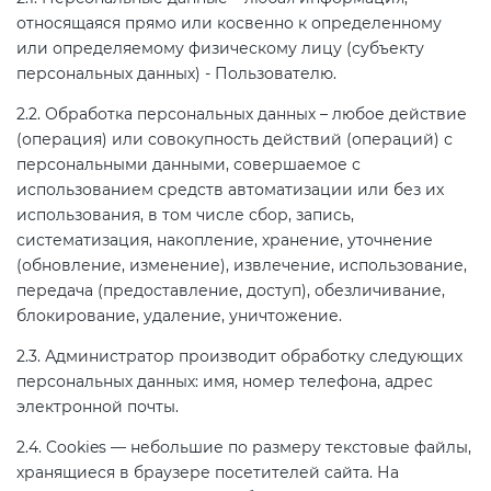
2008
относящаяся прямо или косвенно к определенному
Сертификация бытовой техники
Сертификат ГОСТ Р ИСО/МЭК
Регистрация товарного знака
О безопасности дорог (ТР ТС
или определяемому физическому лицу (субъекту
20000-1-2021
(торговой марки) в Роспатенте
014/2011)
персональных данных) - Пользователю.
Сертификат ГОСТ Р ИСО 20121-
Сертификация легкой
2014
2.2. Обработка персональных данных – любое действие
промышленности
Сертификат ГОСТ Р ИСО 26000-
Регистрация товарного знака
О безопасности оборудования
(операция) или совокупность действий (операций) с
2012
(торговой марки) в Роспатенте
для работы во взрывоопасных
персональными данными, совершаемое с
Сертификат ГОСТ Р 56404-2021
Сертификация мебели
средах (ТР ТС 012/2011)
использованием средств автоматизации или без их
Сертификат ГОСТ Р ИСО/МЭК
Регистрация товарного знака
использования, в том числе сбор, запись,
27001-2021
(торговой марки) в Роспатенте
Сертификат ГОСТ Р 55267-2012
систематизация, накопление, хранение, уточнение
Сертификация упаковки
ТР ТС 011/2011 «Безопасность
(обновление, изменение), извлечение, использование,
лифтов»
передача (предоставление, доступ), обезличивание,
Сертификат на ИСМ
Заключение ФСТЭК
Декларация ГОСТ Р
Сертификация импортной
блокирование, удаление, уничтожение.
продукции
О требованиях к средствам
2.3. Администратор производит обработку следующих
Декларация связи Минцифры
Добровольная сертификация
обеспечения пожарной
персональных данных: имя, номер телефона, адрес
продукции ГОСТ Р
безопасности и пожаротушения
Сертификация для
электронной почты.
маркетплейсов
2.4. Cookies — небольшие по размеру текстовые файлы,
Добровольный сертификат на
Декларация соответствия ТР ТС
хранящиеся в браузере посетителей сайта. На
услуги
004/2011
Сертификация детских товаров