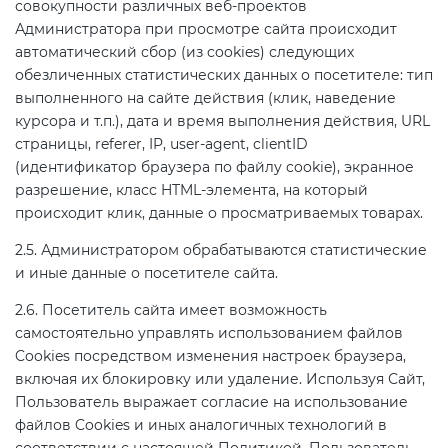
совокупности различных веб‑проектов
Администратора при просмотре сайта происходит
автоматический сбор (из cookies) следующих
Декларация ТР ТС
Сертификация спортивных
обезличенных статистических данных о посетителе: тип
товаров
выполненного на сайте действия (клик, наведение
Декларирование косметики (ТР
курсора и т.п.), дата и время выполнения действия, URL
ТС 009)
Сертификация электротехники
страницы, referer, IP, user‑agent, clientID
(идентификатор браузера по файлу cookie), экранное
разрешение, класс HTML‑элемента, на который
Декларирование оборудования
Сертификация ресурсов
происходит клик, данные о просматриваемых товарах.
по схеме 5Д (ТР ТС 010)
2.5. Администратором обрабатываются статистические
Остальное
и иные данные о посетителе сайта.
Декларирование пищевой
продукции (ТР ТС 021)
2.6. Посетитель сайта имеет возможность
БАДы
самостоятельно управлять использованием файлов
Cookies посредством изменения настроек браузера,
Декларирование алкогольной
включая их блокировку или удаление. Используя Сайт,
продукции (ТР ЕАЭС 047)
Пользователь выражает согласие на использование
файлов Cookies и иных аналогичных технологий в
Декларирование