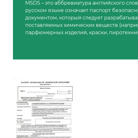
MSDS – это аббревиатура английского словос
русском языке означает паспорт безопасн
документом, который следует разрабатыв
поставляемых химических веществ (наприм
парфюмерных изделий, краски, пиротехники