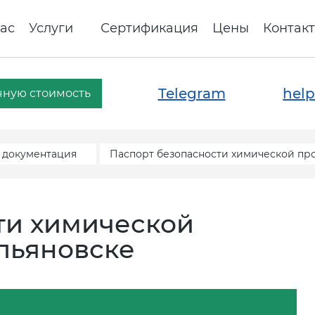
ас
Услуги
Сертификация
Цены
Контак
Telegram
help
чную стоимость
 документация
Паспорт безопасности химической пр
ти химической
льяновске