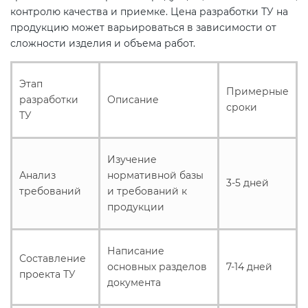
контролю качества и приемке. Цена разработки ТУ на
продукцию может варьироваться в зависимости от
Декларация ТР ТС
Сертификация спортивных
сложности изделия и объема работ.
товаров
Декларирование косметики (ТР
Этап
Примерные
ТС 009)
Сертификация электротехники
разработки
Описание
сроки
ТУ
Декларирование оборудования
Сертификация ресурсов
по схеме 5Д (ТР ТС 010)
Изучение
Анализ
нормативной базы
Остальное
3-5 дней
Декларирование пищевой
требований
и требований к
продукции (ТР ТС 021)
продукции
БАДы
Декларирование алкогольной
Написание
Составление
продукции (ТР ЕАЭС 047)
основных разделов
7-14 дней
проекта ТУ
документа
Декларирование