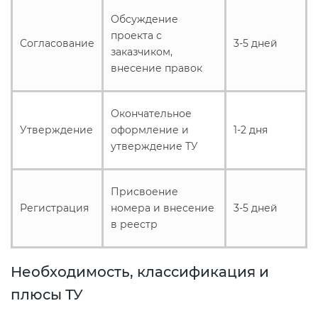
электромагнитной
Обсуждение
совместимости (ТР ТС 020)
проекта с
Согласование
3-5 дней
заказчиком,
внесение правок
Сертификация детских товаров
(ТР ТС 007)
Окончательное
Сертификация товаров легкой
Утверждение
оформление и
1-2 дня
промышленности (ТР ТС 017)
утверждение ТУ
Сертификация промышленного
Присвоение
оборудования (ТР ТС 010)
Регистрация
номера и внесение
3-5 дней
в реестр
Сертификация средств
индивидуальной защиты (ТР ТС
Необходимость, классификация и
019)
плюсы ТУ