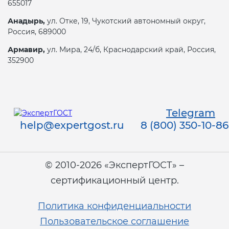
655017
Анадырь,
ул. Отке, 19, Чукотский автономный округ,
Декларация ТР ТС
Сертификация спортивных
Россия, 689000
товаров
Армавир,
ул. Мира, 24/б, Краснодарский край, Россия,
Декларирование косметики (ТР
352900
ТС 009)
Сертификация электротехники
Декларирование оборудования
Сертификация ресурсов
по схеме 5Д (ТР ТС 010)
Telegram
help@expertgost.ru
8 (800) 350-10-86
Остальное
Декларирование пищевой
продукции (ТР ТС 021)
БАДы
© 2010-2026 «ЭкспертГОСТ» –
сертификационный центр.
Декларирование алкогольной
продукции (ТР ЕАЭС 047)
Политика конфиденциальности
Пользовательское соглашение
Декларирование