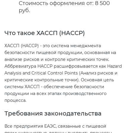
Стоимость оформления от: 8 500
руб.
Декларация ТР ТС
Сертификация спортивных
товаров
Что такое ХАССП (HACCP)
Декларирование косметики (ТР
ТС 009)
Сертификация электротехники
ХАССП (HACCP) - это система менеджмента
безопасности пищевой продукции, основанная на
Декларирование оборудования
Сертификация ресурсов
анализе рисков и контроле критических точек.
по схеме 5Д (ТР ТС 010)
Аббревиатура HACCP расшифровывается как Hazard
Analysis and Critical Control Points (Анализ рисков и
Остальное
критические контрольные точки). Основная цель
Декларирование пищевой
системы ХАССП - обеспечение безопасности
продукции (ТР ТС 021)
БАДы
продукции на всех этапах производственного
процесса.
Декларирование алкогольной
Требования законодательства
продукции (ТР ЕАЭС 047)
Все предприятия ЕАЭС, связанные с пищевой
Декларирование