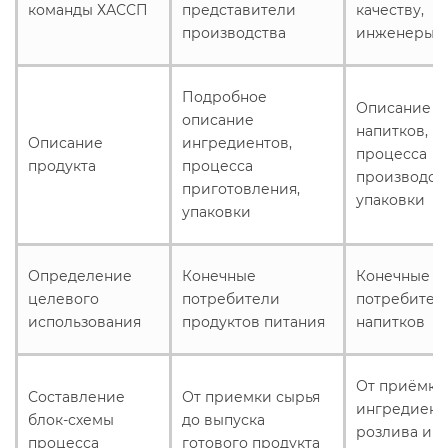
команды ХАССП
представители
качеству,
производства
инженеры
Подробное
Описание с
описание
напитков,
Описание
ингредиентов,
процесса
продукта
процесса
производств
приготовления,
упаковки
упаковки
Определение
Конечные
Конечные
целевого
потребители
потребител
использования
продуктов питания
напитков
От приёмки
Составление
От приемки сырья
ингредиент
блок-схемы
до выпуска
розлива и
процесса
готового продукта