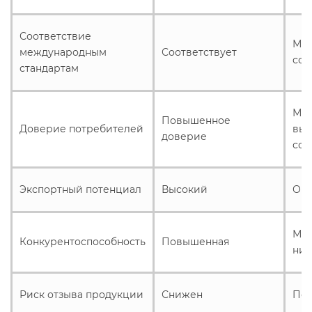
Соответствие
Мож
международным
Соответствует
соо
стандартам
Мо
Повышенное
Доверие потребителей
выз
доверие
сом
Экспортный потенциал
Высокий
Огр
Мож
Конкурентоспособность
Повышенная
ни
Риск отзыва продукции
Снижен
По