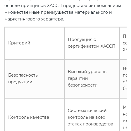
основе принципов ХАССП предоставляет компаниям
множественные преимущества материального и
маркетингового характера.
Про
Продукция с
Критерий
сер
сертификатом ХАССП
ХА
Нет
Высокий уровень
Безопасность
под
гарантии
продукции
обе
безопасности
без
Мож
Систематический
неп
Контроль качества
контроль на всех
ил
этапах производства
нед