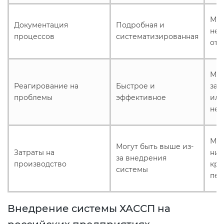
Мож
Документация
Подробная и
неп
процессов
систематизированная
отс
Мож
Реагирование на
Быстрое и
зам
проблемы
эффективное
ил
не
Мог
Могут быть выше из-
Затраты на
ниж
за внедрения
производство
кра
системы
пер
Внедрение системы ХАССП на