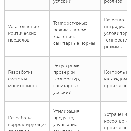
условий
розлива
Качество
Температурные
Установление
ингредиент
режимы, время
критических
условия хра
хранения,
пределов
температур
санитарные нормы
режимы
Регулярные
Разработка
проверки
Контроль ка
системы
температур,
на каждом э
мониторинга
санитарных
производст
условий
Утилизация
Устранение
Разработка
продукта,
несоответст
корректирующих
улучшение
производст