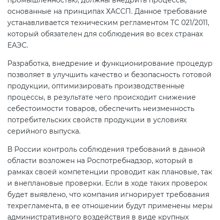
промышленностью, должны внедрить процессы,
электромагнитной
основанные на принципах ХАССП. Данное требование
совместимости (ТР ТС 020)
устанавливается техническим регламентом ТС 021/2011,
который обязателен для соблюдения во всех странах
ЕАЭС.
Сертификация детских товаров
(ТР ТС 007)
Разработка, внедрение и функционирование процедур
позволяет в улучшить качество и безопасность готовой
продукции, оптимизировать производственные
Сертификация товаров легкой
процессы, в результате чего происходит снижение
промышленности (ТР ТС 017)
себестоимости товаров, обеспечить неизменность
потребительских свойств продукции в условиях
Сертификация промышленного
серийного выпуска.
оборудования (ТР ТС 010)
В России контроль соблюдения требований в данной
области возложен на Роспотребнадзор, который в
Сертификация средств
рамках своей компетенции проводит как плановые, так
индивидуальной защиты (ТР ТС
и внеплановые проверки. Если в ходе таких проверок
019)
будет выявлено, что компания игнорирует требования
техрегламента, в ее отношении будут применены меры
административного воздействия в виде крупных