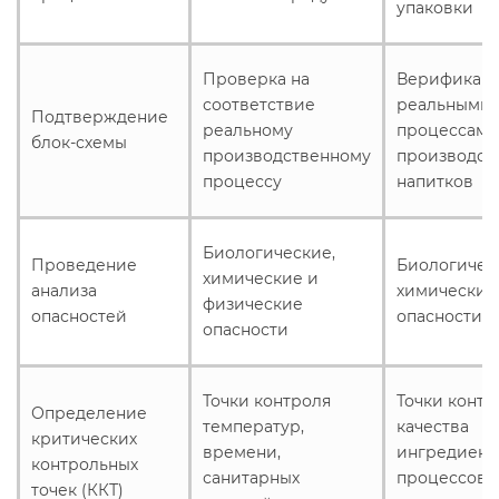
упаковки
Проверка на
Верификаци
соответствие
реальными
Подтверждение
реальному
процессами
блок-схемы
производственному
производст
процессу
напитков
Биологические,
Проведение
Биологичес
химические и
анализа
химические
физические
опасностей
опасности
опасности
Точки контроля
Точки контр
Определение
температур,
качества
критических
времени,
ингредиент
контрольных
санитарных
процессов
точек (ККТ)