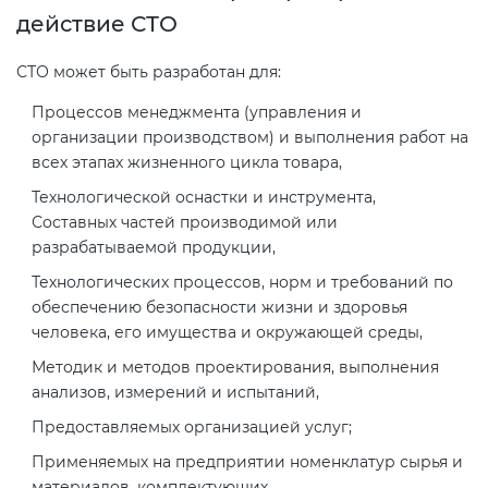
действие СТО
Декларация ТР ТС
Сертификация спортивных
СТО может быть разработан для:
товаров
Процессов менеджмента (управления и
Декларирование косметики (ТР
организации производством) и выполнения работ на
ТС 009)
Сертификация электротехники
всех этапах жизненного цикла товара,
Технологической оснастки и инструмента,
Декларирование оборудования
Сертификация ресурсов
Составных частей производимой или
по схеме 5Д (ТР ТС 010)
разрабатываемой продукции,
Остальное
Технологических процессов, норм и требований по
Декларирование пищевой
обеспечению безопасности жизни и здоровья
продукции (ТР ТС 021)
человека, его имущества и окружающей среды,
БАДы
Методик и методов проектирования, выполнения
Декларирование алкогольной
анализов, измерений и испытаний,
продукции (ТР ЕАЭС 047)
Предоставляемых организацией услуг;
Применяемых на предприятии номенклатур сырья и
Декларирование
материалов, комплектующих.