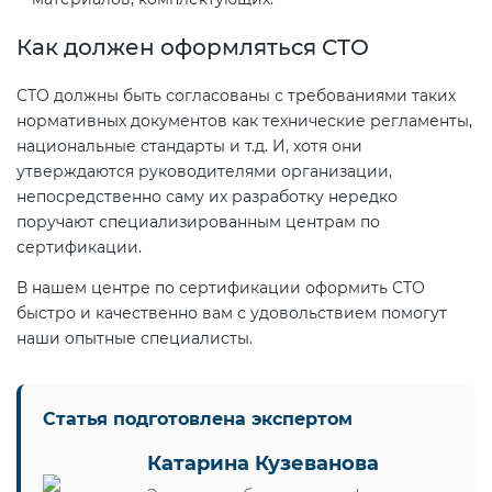
электромагнитной
Как должен оформляться СТО
совместимости (ТР ТС 020)
СТО должны быть согласованы с требованиями таких
Сертификация детских товаров
нормативных документов как технические регламенты,
(ТР ТС 007)
национальные стандарты и т.д. И, хотя они
утверждаются руководителями организации,
непосредственно саму их разработку нередко
Сертификация товаров легкой
поручают специализированным центрам по
промышленности (ТР ТС 017)
сертификации.
В нашем центре по сертификации оформить СТО
Сертификация промышленного
быстро и качественно вам с удовольствием помогут
оборудования (ТР ТС 010)
наши опытные специалисты.
Сертификация средств
индивидуальной защиты (ТР ТС
Статья подготовлена экспертом
019)
Катарина Кузеванова