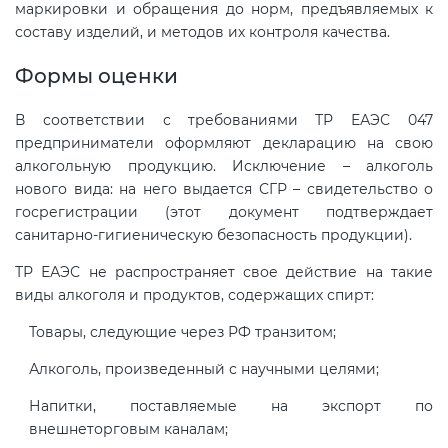
маркировки и обращения до норм, предъявляемых к
составу изделий, и методов их контроля качества.
Сертификация спортивных
Формы оценки
товаров
В соответствии с требованиями ТР ЕАЭС 047
Сертификация электротехники
предприниматели оформляют декларацию на свою
алкогольную продукцию. Исключение – алкоголь
нового вида: на него выдается СГР – свидетельство о
Сертификация ресурсов
госрегистрации (этот документ подтверждает
санитарно-гигиеническую безопасность продукции).
Остальное
ТР ЕАЭС не распространяет свое действие на такие
виды алкоголя и продуктов, содержащих спирт:
БАДы
Товары, следующие через РФ транзитом;
Алкоголь, произведенный с научными целями;
Напитки, поставляемые на экспорт по
внешнеторговым каналам;