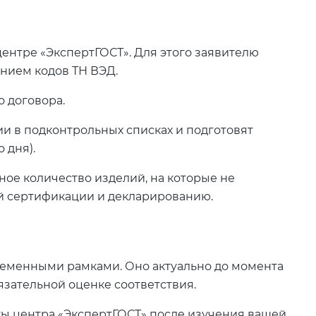
ентре «ЭкспертГОСТ». Для этого заявителю
анием кодов ТН ВЭД.
 договора.
и в подконтрольных списках и подготовят
 дня).
ое количество изделий, на которые не
й сертификации и декларированию.
ременными рамками. Оно актуально до момента
язательной оценке соответствия.
ы центра «ЭкспертГОСТ» после изучения вашей