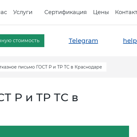
нас
Услуги
Сертификация
Цены
Контак
Telegram
help
чную стоимость
тказное письмо ГОСТ Р и ТР ТС в Краснодаре
Т Р и ТР ТС в