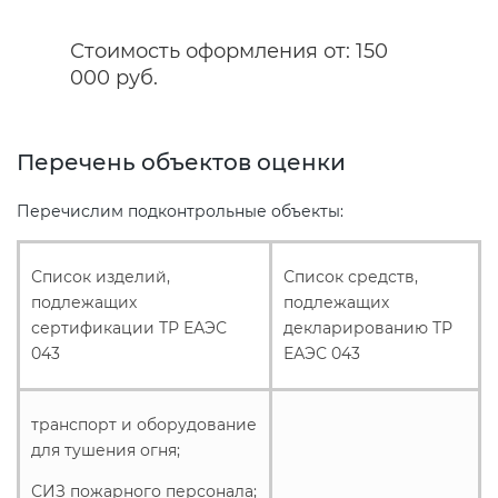
Стоимость оформления от: 150
Сертификация спортивных
000 руб.
товаров
Сертификация электротехники
Перечень объектов оценки
Перечислим подконтрольные объекты:
Сертификация ресурсов
Список изделий,
Список средств,
Остальное
подлежащих
подлежащих
сертификации ТР ЕАЭС
декларированию ТР
БАДы
043
ЕАЭС 043
транспорт и оборудование
для тушения огня;
СИЗ пожарного персонала;