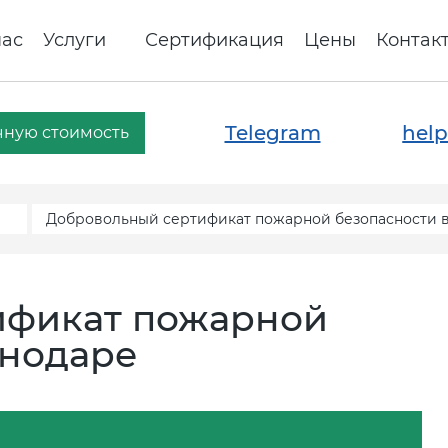
нас
Услуги
Сертификация
Цены
Контак
Telegram
help
чную стоимость
Добровольный сертификат пожарной безопасности 
ификат пожарной
снодаре