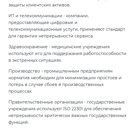
защиты клиентских активов.
Декларация ТР ТС
ИТ и телекоммуникации - компании,
Сертификация спортивных
предоставляющие цифровые и
товаров
телекоммуникационные услуги, применяют стандарт
Декларирование косметики (ТР
для гарантии непрерывности сервиса.
ТС 009)
Сертификация электротехники
Здравоохранение - медицинские учреждения
используют его для поддержания работоспособности
Декларирование оборудования
Сертификация ресурсов
в экстренных ситуациях.
по схеме 5Д (ТР ТС 010)
Производство - промышленным предприятиям
Остальное
норматив необходим для минимизации простоев и
Декларирование пищевой
потерь в случае сбоев в производственных
продукции (ТР ТС 021)
процессах.
БАДы
Правительственные организации - государственные
Декларирование алкогольной
учреждения используют ISO 22301 для обеспечения
продукции (ТР ЕАЭС 047)
непрерывности критически важных государственных
функций.
Декларирование