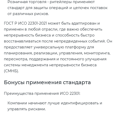
Розничная торговля - ритейлеры применяют
электромагнитной
стандарт для защиты операций и цепочек поставок
совместимости (ТР ТС 020)
от различных рисков.
ГОСТ Р ИСО 22301-2021 может быть адаптирован и
Сертификация детских товаров
применен в любой отрасли, где важно обеспечить
(ТР ТС 007)
непрерывность бизнеса и способность быстро
восстанавливаться после непредвиденных событий. Он
предоставляет универсальную платформу для
Сертификация товаров легкой
планирования, реализации, управления, мониторинга,
промышленности (ТР ТС 017)
пересмотра, поддержания и постоянного улучшения
системы менеджмента непрерывности бизнеса
Сертификация промышленного
(СМНБ).
оборудования (ТР ТС 010)
Бонусы применения стандарта
Сертификация средств
Преимущества применения ИСО 22301:
индивидуальной защиты (ТР ТС
019)
Компании начинают лучше идентифицировать и
управлять рисками.