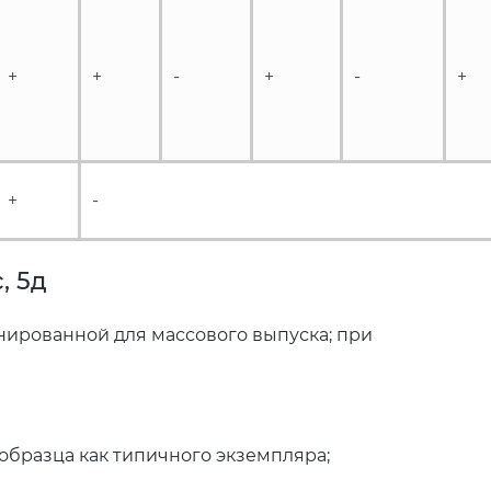
+
+
-
+
-
+
+
-
, 5д
анированной для массового выпуска; при
образца как типичного экземпляра;