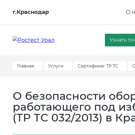
г.Краснодар
О 
Узнать то
Главная
Услуги
Сертификат ТР ТС
О
О безопасности обо
работающего под и
(ТР ТС 032/2013) в К