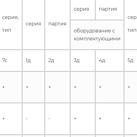
серия
партия
серия,
сер
серия
партия
тип
тип
оборудование с
комплектующими
7с
1д
2д
3д
4д
5д
+
+
+
+
+
+
+
-
-
+
+
+