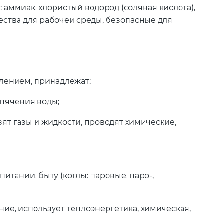
 аммиак, хлористый водород (соляная кислота),
ества для рабочей среды, безопасные для
влением, принадлежат:
ипячения воды;
зят газы и жидкости, проводят химические,
итании, быту (котлы: паровые, паро-,
ие, использует теплоэнергетика, химическая,