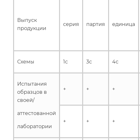
Выпуск
серия
партия
единица
продукции
Схемы
1с
3с
4с
Испытания
+
+
+
образцов в
своей/
аттестованной
+
+
+
лаборатории