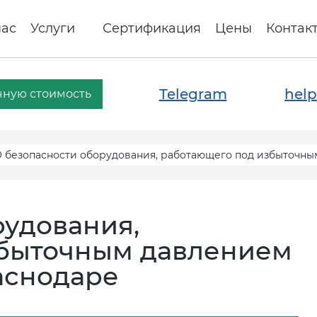
нас
Услуги
Сертификация
Цены
Контак
Telegram
help
чную стоимость
 безопасности оборудования, работающего под избыточным
рудования,
збыточным давлением
раснодаре