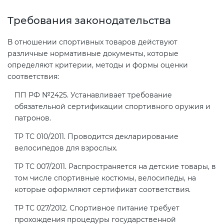
Требования законодательства
Декларация ТР ТС
В отношении спортивных товаров действуют
различные нормативные документы, которые
Декларирование косметики (ТР
определяют критерии, методы и формы оценки
ТС 009)
соответствия:
ПП РФ №2425. Устанавливает требование
Декларирование оборудования
обязательной сертификации спортивного оружия и
по схеме 5Д (ТР ТС 010)
патронов.
ТР ТС 010/2011. Проводится декларирование
Декларирование пищевой
велосипедов для взрослых.
продукции (ТР ТС 021)
ТР ТС 007/2011. Распространяется на детские товары, в
том числе спортивные костюмы, велосипеды, на
Декларирование алкогольной
которые оформляют сертификат соответствия.
продукции (ТР ЕАЭС 047)
ТР ТС 027/2012. Спортивное питание требует
прохождения процедуры государственной
Декларирование