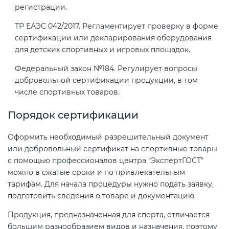
регистрации.
электромагнитной
совместимости (ТР ТС 020)
ТР ЕАЭС 042/2017. Регламентирует проверку в форме
сертификации или декларирования оборудования
для детских спортивных и игровых площадок.
Сертификация детских товаров
(ТР ТС 007)
Федеральный закон №184. Регулирует вопросы
добровольной сертификации продукции, в том
числе спортивных товаров.
Сертификация товаров легкой
промышленности (ТР ТС 017)
Порядок сертификации
Сертификация промышленного
Оформить необходимый разрешительный документ
оборудования (ТР ТС 010)
или добровольный сертификат на спортивные товары
с помощью профессионалов центра “ЭкспертГОСТ”
можно в сжатые сроки и по привлекательным
Сертификация средств
тарифам. Для начала процедуры нужно подать заявку,
индивидуальной защиты (ТР ТС
подготовить сведения о товаре и документацию.
019)
Продукция, предназначенная для спорта, отличается
большим разнообразием видов и назначения, поэтому