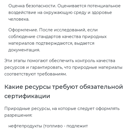
электромагнитной
Оценка безопасности. Оценивается потенциальное
совместимости (ТР ТС 020)
воздействие на окружающую среду и здоровье
человека.
Сертификация детских товаров
Оформление. После исследований, если
(ТР ТС 007)
соблюдение стандартов качества природных
материалов подтверждаются, выдается
документация.
Сертификация товаров легкой
промышленности (ТР ТС 017)
Эти этапы помогают обеспечить контроль качества
ресурсов и гарантировать, что природные материалы
соответствуют требованиям.
Сертификация промышленного
оборудования (ТР ТС 010)
Какие ресурсы требуют обязательной
сертификации
Сертификация средств
индивидуальной защиты (ТР ТС
Природные ресурсы, на которые следует оформлять
019)
разрешения:
нефтепродукты (топливо - подлежит