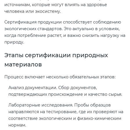
источникам, которые могут влиять на здоровье
человека или экосистему.
Декларация ТР ТС
Сертификация продукции способствует соблюдению
экологических стандартов. Это актуально в условиях,
Декларирование косметики (ТР
когда потребление растет, и важно снизить нагрузку на
ТС 009)
природу.
Этапы сертификации природных
Декларирование оборудования
по схеме 5Д (ТР ТС 010)
материалов
Процесс включает несколько обязательных этапов:
Декларирование пищевой
продукции (ТР ТС 021)
Анализ документации. Сбор документов,
подтверждающих происхождение и качество сырья.
Декларирование алкогольной
Лабораторные исследования. Пробы образцов
продукции (ТР ЕАЭС 047)
направляются на тестирование, где их проверяют на
соответствие экологическим и физико-химическим
нормам.
Декларирование