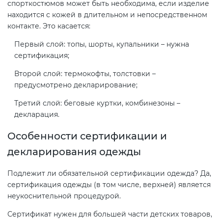
спорткостюмов может быть необходима, если изделие
электромагнитной
находится с кожей в длительном и непосредственном
совместимости (ТР ТС 020)
контакте. Это касается:
Первый слой: топы, шорты, купальники – нужна
Сертификация детских товаров
сертификация;
(ТР ТС 007)
Второй слой: термокофты, толстовки –
предусмотрено декларирование;
Сертификация товаров легкой
промышленности (ТР ТС 017)
Третий слой: беговые куртки, комбинезоны –
декларация.
Сертификация промышленного
Особенности сертификации и
оборудования (ТР ТС 010)
декларирования одежды
Сертификация средств
Подлежит ли обязательной сертификации одежда? Да,
индивидуальной защиты (ТР ТС
сертификация одежды (в том числе, верхней) является
019)
неукоснительной процедурой.
Сертификат нужен для большей части детских товаров,