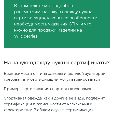
В этом тексте мы подробно
рассмотрим, на какую одежду нужна
Декларация ТР ТС
сертификация, каковы ее особенности,
необходимость указания GTIN, и что
Декларирование косметики (ТР
нужно для продажи изделий на
ТС 009)
Wildberries.
Декларирование оборудования
по схеме 5Д (ТР ТС 010)
На какую одежду нужны сертификаты?
Декларирование пищевой
В зависимости от типа одежды и целевой аудитории
продукции (ТР ТС 021)
требования к сертификации могут варьироваться.
Пример: сертификация спортивных костюмов
Декларирование алкогольной
продукции (ТР ЕАЭС 047)
Спортивная одежда, как и другие ее виды, подлежит
сертификации в зависимости от назначения и
характеристик. В общем случае, сертификация
Декларирование