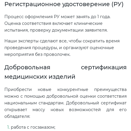
Регистрационное удостоверение (РУ)
электромагнитной
совместимости (ТР ТС 020)
Процесс оформления РУ может занять до 1 года.
Оценка соответствия включает клинические
Сертификация детских товаров
испытания, проверку документации заявителя.
(ТР ТС 007)
Наши эксперты сделают все, чтобы сократить время
проведения процедуры, и организуют оценочные
Сертификация товаров легкой
мероприятия без проволочек.
промышленности (ТР ТС 017)
Добровольная сертификация
медицинских изделий
Сертификация промышленного
оборудования (ТР ТС 010)
Приобрести новые конкурентные преимущества
можно с помощью добровольной оценки соответствия
Сертификация средств
национальным стандартам. Добровольный сертификат
индивидуальной защиты (ТР ТС
открывает массу новых возможностей для его
019)
обладателя:
работа с госзаказом;