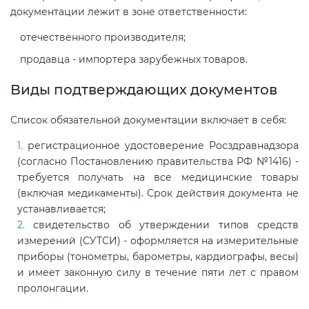
документации лежит в зоне ответственности:
Декларация ТР ТС
отечественного производителя;
продавца - импортера зарубежных товаров.
Декларирование косметики (ТР
Виды подтверждающих документов
ТС 009)
Список обязательной документации включает в себя:
Декларирование оборудования
регистрационное удостоверение Росздравнадзора
по схеме 5Д (ТР ТС 010)
(согласно Постановлению правительства РФ №1416) -
требуется получать на все медицинские товары
Декларирование пищевой
(включая медикаменты). Срок действия документа не
продукции (ТР ТС 021)
устанавливается;
свидетельство об утверждении типов средств
измерений (СУТСИ) - оформляется на измерительные
Декларирование алкогольной
приборы (тонометры, барометры, кардиографы, весы)
продукции (ТР ЕАЭС 047)
и имеет законную силу в течение пяти лет с правом
пролонгации.
Декларирование