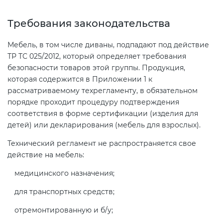
Требования законодательства
Декларация ТР ТС
Сертификация спортивных
товаров
Мебель, в том числе диваны, подпадают под действие
Декларирование косметики (ТР
ТР ТС 025/2012, который определяет требования
ТС 009)
безопасности товаров этой группы. Продукция,
Сертификация электротехники
которая содержится в Приложении 1 к
рассматриваемому техрегламенту, в обязательном
Декларирование оборудования
Сертификация ресурсов
порядке проходит процедуру подтверждения
по схеме 5Д (ТР ТС 010)
соответствия в форме сертификации (изделия для
детей) или декларирования (мебель для взрослых).
Остальное
Декларирование пищевой
Технический регламент не распространяется свое
продукции (ТР ТС 021)
действие на мебель:
БАДы
медицинского назначения;
Декларирование алкогольной
продукции (ТР ЕАЭС 047)
для транспортных средств;
отремонтированную и б/у;
Декларирование