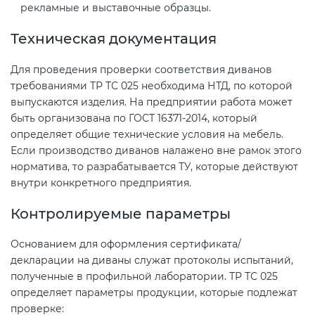
рекламные и выставочные образцы.
электромагнитной
совместимости (ТР ТС 020)
Техническая документация
Для проведения проверки соответствия диванов
Сертификация детских товаров
требованиями ТР ТС 025 необходима НТД, по которой
(ТР ТС 007)
выпускаются изделия. На предприятии работа может
быть организована по ГОСТ 16371-2014, который
Сертификация товаров легкой
определяет общие технические условия на мебель.
промышленности (ТР ТС 017)
Если производство диванов налажено вне рамок этого
норматива, то разрабатывается ТУ, которые действуют
внутри конкретного предприятия.
Сертификация промышленного
оборудования (ТР ТС 010)
Контролируемые параметры
Сертификация средств
Основанием для оформления сертификата/
декларации на диваны служат протоколы испытаний,
индивидуальной защиты (ТР ТС
полученные в профильной лаборатории. ТР ТС 025
019)
определяет параметры продукции, которые подлежат
проверке: