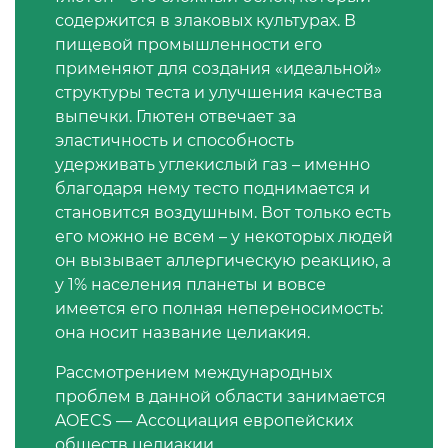
2008
содержится в злаковых культурах. В
Сертификация бытовой техники
Сертификат ГОСТ Р ИСО/МЭК
Регистрация товарного знака
О безопасности дорог (ТР ТС
пищевой промышленности его
20000-1-2021
(торговой марки) в Роспатенте
014/2011)
применяют для создания «идеальной»
Сертификат ГОСТ Р ИСО 20121-
Сертификация легкой
структуры теста и улучшения качества
2014
промышленности
Сертификат ГОСТ Р ИСО 26000-
Регистрация товарного знака
выпечки. Глютен отвечает за
О безопасности оборудования
2012
(торговой марки) в Роспатенте
эластичность и способность
для работы во взрывоопасных
Сертификат ГОСТ Р 56404-2021
удерживать углекислый газ – именно
Сертификация мебели
средах (ТР ТС 012/2011)
благодаря нему тесто поднимается и
Сертификат ГОСТ Р ИСО/МЭК
Регистрация товарного знака
становится воздушным. Вот только есть
27001-2021
(торговой марки) в Роспатенте
Сертификат ГОСТ Р 55267-2012
Сертификация упаковки
ТР ТС 011/2011 «Безопасность
его можно не всем – у некоторых людей
лифтов»
он вызывает аллергическую реакцию, а
Сертификат на ИСМ
Заключение ФСТЭК
Декларация ГОСТ Р
Сертификация импортной
у 1% населения планеты и вовсе
продукции
имеется его полная непереносимость:
О требованиях к средствам
Декларация связи Минцифры
Добровольная сертификация
она носит название целиакия.
обеспечения пожарной
продукции ГОСТ Р
безопасности и пожаротушения
Сертификация для
Рассмотрением международных
маркетплейсов
проблем в данной области занимается
Добровольный сертификат на
Декларация соответствия ТР ТС
AOECS — Ассоциация европейских
услуги
004/2011
обществ целиакии.
Сертификация детских товаров