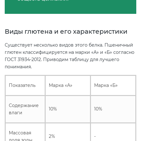
Декларация ТР ТС
Сертификация спортивных
товаров
Виды глютена и его характеристики
Декларирование косметики (ТР
ТС 009)
Сертификация электротехники
Существует несколько видов этого белка. Пшеничный
глютен классифицируется на марки «А» и «Б» согласно
ГОСТ 31934-2012. Приводим таблицу для лучшего
Декларирование оборудования
Сертификация ресурсов
понимания.
по схеме 5Д (ТР ТС 010)
Остальное
Показатель
Марка «А»
Марка «Б»
Декларирование пищевой
продукции (ТР ТС 021)
БАДы
Содержание
10%
10%
влаги
Декларирование алкогольной
продукции (ТР ЕАЭС 047)
Массовая
2%
-
Декларирование
доля золы