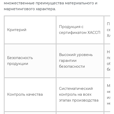
множественные преимущества материального и
маркетингового характера.
Про
Продукция с
Критерий
сер
сертификатом ХАССП
ХА
Нет
Высокий уровень
Безопасность
под
гарантии
продукции
обе
безопасности
без
Мож
Систематический
неп
Контроль качества
контроль на всех
ил
этапах производства
нед