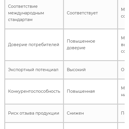
Соответствие
Мож
международным
Соответствует
соо
стандартам
Мо
Повышенное
Доверие потребителей
выз
доверие
сом
Экспортный потенциал
Высокий
Огр
Мож
Конкурентоспособность
Повышенная
ни
Риск отзыва продукции
Снижен
По