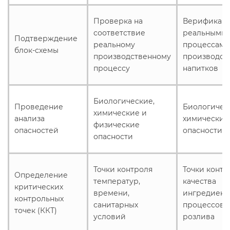
Проверка на
Верификаци
соответствие
реальными
Подтверждение
реальному
процессами
блок-схемы
производственному
производст
процессу
напитков
Биологические,
Проведение
Биологичес
химические и
анализа
химические
физические
опасностей
опасности
опасности
Точки контроля
Точки контр
Определение
температур,
качества
критических
времени,
ингредиент
контрольных
санитарных
процессов
точек (ККТ)
условий
розлива