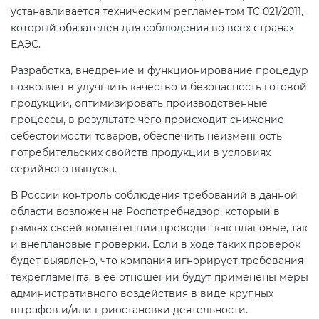
устанавливается техническим регламентом ТС 021/2011,
электромагнитной
который обязателен для соблюдения во всех странах
совместимости (ТР ТС 020)
ЕАЭС.
Разработка, внедрение и функционирование процедур
Сертификация детских товаров
позволяет в улучшить качество и безопасность готовой
(ТР ТС 007)
продукции, оптимизировать производственные
процессы, в результате чего происходит снижение
Сертификация товаров легкой
себестоимости товаров, обеспечить неизменность
промышленности (ТР ТС 017)
потребительских свойств продукции в условиях
серийного выпуска.
Сертификация промышленного
В России контроль соблюдения требований в данной
оборудования (ТР ТС 010)
области возложен на Роспотребнадзор, который в
рамках своей компетенции проводит как плановые, так
и внеплановые проверки. Если в ходе таких проверок
Сертификация средств
будет выявлено, что компания игнорирует требования
индивидуальной защиты (ТР ТС
техрегламента, в ее отношении будут применены меры
019)
административного воздействия в виде крупных
штрафов и/или приостановки деятельности.