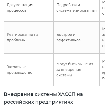
Мож
Документация
Подробная и
неп
процессов
систематизированная
отс
Мож
Реагирование на
Быстрое и
зам
проблемы
эффективное
ил
не
Мог
Могут быть выше из-
Затраты на
ниж
за внедрения
производство
кра
системы
пер
Внедрение системы ХАССП на
российских предприятиях