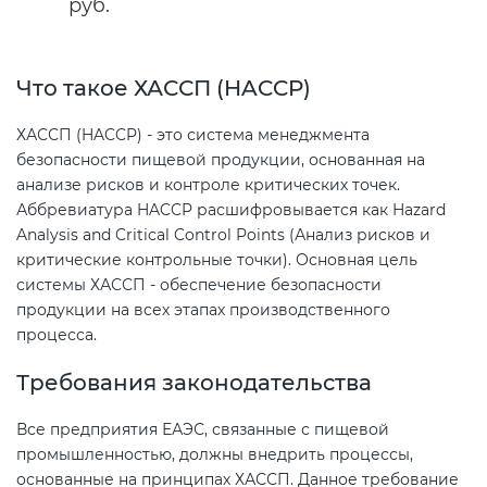
руб.
Декларация ТР ТС
Сертификация спортивных
Что такое ХАССП (HACCP)
товаров
Декларирование косметики (ТР
ХАССП (HACCP) - это система менеджмента
ТС 009)
Сертификация электротехники
безопасности пищевой продукции, основанная на
анализе рисков и контроле критических точек.
Аббревиатура HACCP расшифровывается как Hazard
Декларирование оборудования
Сертификация ресурсов
Analysis and Critical Control Points (Анализ рисков и
по схеме 5Д (ТР ТС 010)
критические контрольные точки). Основная цель
Остальное
системы ХАССП - обеспечение безопасности
Декларирование пищевой
продукции на всех этапах производственного
продукции (ТР ТС 021)
процесса.
БАДы
Требования законодательства
Декларирование алкогольной
продукции (ТР ЕАЭС 047)
Все предприятия ЕАЭС, связанные с пищевой
промышленностью, должны внедрить процессы,
Декларирование
основанные на принципах ХАССП. Данное требование