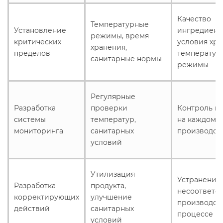
Качество
Температурные
Установление
ингредиент
режимы, время
критических
условия хра
хранения,
пределов
температур
санитарные нормы
режимы
Регулярные
Разработка
проверки
Контроль ка
системы
температур,
на каждом э
мониторинга
санитарных
производст
условий
Утилизация
Устранение
Разработка
продукта,
несоответст
корректирующих
улучшение
производст
действий
санитарных
процессе
условий