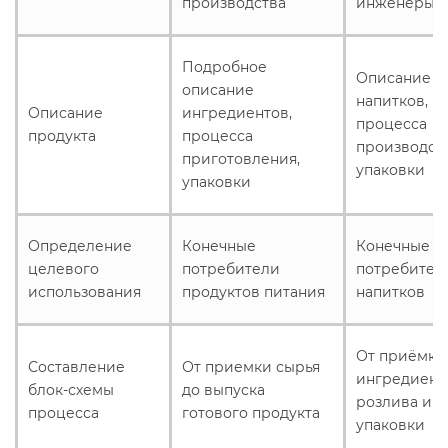
производства
инженеры
Подробное
Описание с
описание
напитков,
Описание
ингредиентов,
процесса
продукта
процесса
производств
приготовления,
упаковки
упаковки
Определение
Конечные
Конечные
целевого
потребители
потребител
использования
продуктов питания
напитков
От приёмки
Составление
От приемки сырья
ингредиент
блок-схемы
до выпуска
розлива и
процесса
готового продукта
упаковки