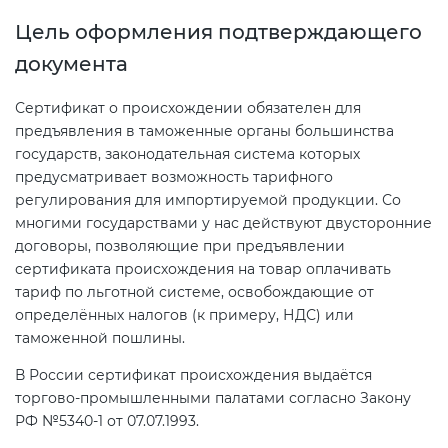
Цель оформления подтверждающего
Декларация ТР ТС
Сертификация спортивных
документа
товаров
Сертификат о происхождении обязателен для
Декларирование косметики (ТР
предъявления в таможенные органы большинства
ТС 009)
Сертификация электротехники
государств, законодательная система которых
предусматривает возможность тарифного
Декларирование оборудования
Сертификация ресурсов
регулирования для импортируемой продукции. Со
по схеме 5Д (ТР ТС 010)
многими государствами у нас действуют двусторонние
договоры, позволяющие при предъявлении
Остальное
сертификата происхождения на товар оплачивать
Декларирование пищевой
тариф по льготной системе, освобождающие от
продукции (ТР ТС 021)
определённых налогов (к примеру, НДС) или
БАДы
таможенной пошлины.
Декларирование алкогольной
В России сертификат происхождения выдаётся
продукции (ТР ЕАЭС 047)
торгово-промышленными палатами согласно Закону
РФ №5340-1 от 07.07.1993.
Декларирование