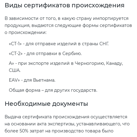
Виды сертификатов происхождения
электромагнитной
совместимости (ТР ТС 020)
В зависимости от того, в какую страну импортируется
продукция, выдаются следующие формы сертификатов
Сертификация детских товаров
о происхождении:
(ТР ТС 007)
«CТ-1» - для отправке изделий в страны СНГ.
«CТ-2» - для отправки в Сербию.
Сертификация товаров легкой
промышленности (ТР ТС 017)
A» - при экспорте изделий в Черногорию, Канаду,
США.
EАV» - для Вьетнама.
Сертификация промышленного
оборудования (ТР ТС 010)
Общая форма – для других государств.
Необходимые документы
Сертификация средств
индивидуальной защиты (ТР ТС
Выдача сертификата происхождения осуществляется
019)
на основании акта экспертизы, устанавливающего, что
более 50% затрат на производство товара было