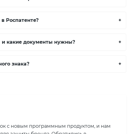
 в Роспатенте?
+
а и какие документы нужны?
+
ного знака?
+
нок с новым программным продуктом, и нам
 для защиты бренда. Обратились в