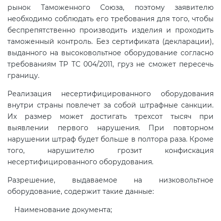
рынок Таможенного Союза, поэтому заявителю
необходимо соблюдать его требования для того, чтобы
Сертификация спортивных
беспрепятственно производить изделия и проходить
товаров
таможенный контроль. Без сертификата (декларации),
выданного на высоковольтное оборудование согласно
требованиям ТР ТС 004/2011, груз не сможет пересечь
Сертификация электротехники
границу.
Реализация несертифицированного оборудования
Сертификация ресурсов
внутри страны повлечет за собой штрафные санкции.
Их размер может достигать трехсот тысяч при
Остальное
выявлении первого нарушения. При повторном
нарушении штраф будет больше в полтора раза. Кроме
того, нарушителю грозит конфискация
БАДы
несертифицированного оборудования.
Разрешение, выдаваемое на низковольтное
оборудование, содержит такие данные:
Наименование документа;