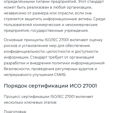
определёнными типами предприятий. Этот стандарт
может быть реализован в любой организации,
независимо от размера или отрасли, если она
Декларация ТР ТС
Сертификация спортивных
стремится защитить информационные активы. Среди
товаров
пользователей коммерческие и некоммерческие
Декларирование косметики (ТР
предприятия, государственные учреждения.
ТС 009)
Сертификация электротехники
Основные принципы ISO/IEC 27001 включают оценку
рисков и установление мер для обеспечения
Декларирование оборудования
Сертификация ресурсов
конфиденциальности, целостности и доступности
по схеме 5Д (ТР ТС 010)
информации. Стандарт требует от организаций
разработки и внедрения политики информационной
Остальное
безопасности, проведения регулярных аудитов и
Декларирование пищевой
непрерывного улучшения СМИБ.
продукции (ТР ТС 021)
БАДы
Порядок сертификации ИСО 27001
Декларирование алкогольной
продукции (ТР ЕАЭС 047)
Процесс сертификации ISO/IEC 27001 включает
несколько ключевых этапов:
Декларирование
Подготовка: