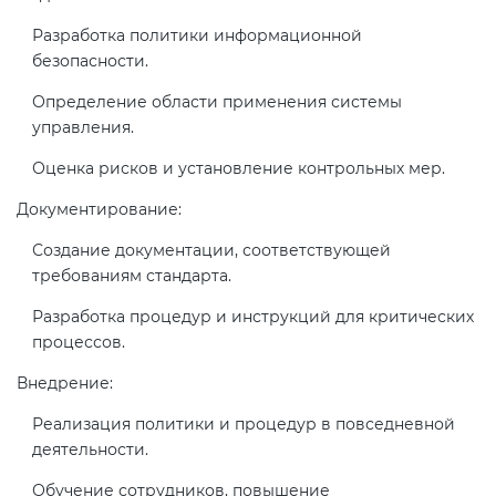
электромагнитной
Разработка политики информационной
совместимости (ТР ТС 020)
безопасности.
Определение области применения системы
Сертификация детских товаров
управления.
(ТР ТС 007)
Оценка рисков и установление контрольных мер.
Сертификация товаров легкой
Документирование:
промышленности (ТР ТС 017)
Создание документации, соответствующей
требованиям стандарта.
Сертификация промышленного
Разработка процедур и инструкций для критических
оборудования (ТР ТС 010)
процессов.
Внедрение:
Сертификация средств
индивидуальной защиты (ТР ТС
Реализация политики и процедур в повседневной
019)
деятельности.
Обучение сотрудников, повышение