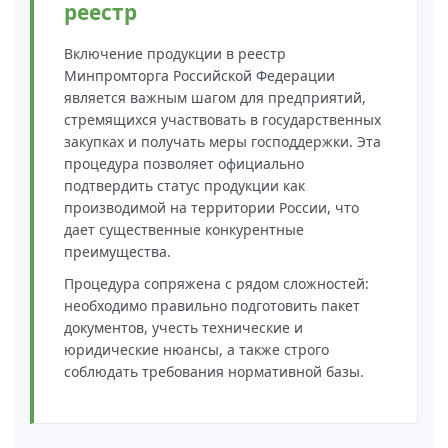
реестр
электромагнитной
совместимости (ТР ТС 020)
Включение продукции в реестр
Минпромторга Российской Федерации
является важным шагом для предприятий,
Сертификация детских товаров
стремящихся участвовать в государственных
(ТР ТС 007)
закупках и получать меры господдержки. Эта
процедура позволяет официально
Сертификация товаров легкой
подтвердить статус продукции как
промышленности (ТР ТС 017)
производимой на территории России, что
дает существенные конкурентные
преимущества.
Сертификация промышленного
Процедура сопряжена с рядом сложностей:
оборудования (ТР ТС 010)
необходимо правильно подготовить пакет
документов, учесть технические и
Сертификация средств
юридические нюансы, а также строго
индивидуальной защиты (ТР ТС
соблюдать требования нормативной базы.
019)