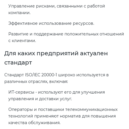
Управление рисками, связанными с работой
компании.
Декларация ТР ТС
Сертификация спортивных
Эффективное использование ресурсов.
товаров
Декларирование косметики (ТР
Развитие и поддержание положительных отношений
ТС 009)
Сертификация электротехники
с клиентами.
Для каких предприятий актуален
Декларирование оборудования
Сертификация ресурсов
стандарт
по схеме 5Д (ТР ТС 010)
Остальное
Стандарт ISO/IEC 20000-1 широко используется в
Декларирование пищевой
различных отраслях, включая:
продукции (ТР ТС 021)
БАДы
ИТ-сервисы - используют его для улучшения
управления и доставки услуг.
Декларирование алкогольной
Операторы и поставщики телекоммуникационных
продукции (ТР ЕАЭС 047)
технологий применяют норматив для повышения
качества обслуживания.
Декларирование