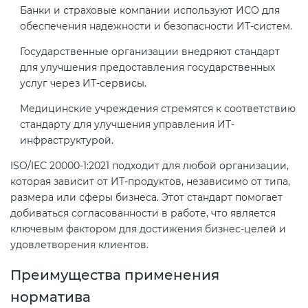
Банки и страховые компании используют ИСО для
электромагнитной
обеспечения надежности и безопасности ИТ-систем.
совместимости (ТР ТС 020)
Государственные организации внедряют стандарт
для улучшения предоставления государственных
Сертификация детских товаров
услуг через ИТ-сервисы.
(ТР ТС 007)
Медицинские учреждения стремятся к соответствию
стандарту для улучшения управления ИТ-
Сертификация товаров легкой
инфраструктурой.
промышленности (ТР ТС 017)
ISO/IEC 20000-1:2021 подходит для любой организации,
которая зависит от ИТ-продуктов, независимо от типа,
Сертификация промышленного
размера или сферы бизнеса. Этот стандарт помогает
оборудования (ТР ТС 010)
добиваться согласованности в работе, что является
ключевым фактором для достижения бизнес-целей и
Сертификация средств
удовлетворения клиентов.
индивидуальной защиты (ТР ТС
019)
Преимущества применения
норматива