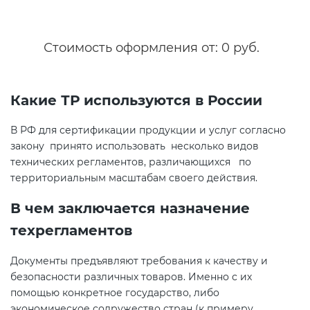
Сертификация спортивных
Стоимость оформления от: 0 руб.
товаров
Сертификация электротехники
Какие ТР используются в России
В РФ для сертификации продукции и услуг согласно
Сертификация ресурсов
закону принято использовать несколько видов
технических регламентов, различающихся по
Остальное
территориальным масштабам своего действия.
В чем заключается назначение
БАДы
техрегламентов
Документы предъявляют требования к качеству и
безопасности различных товаров. Именно с их
помощью конкретное государство, либо
экономическое содружество стран (к примеру,