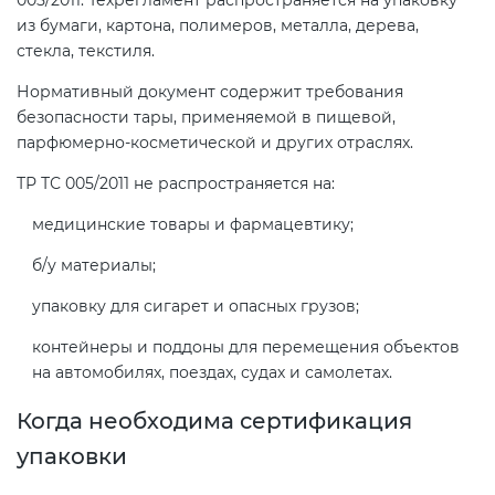
005/2011. Техрегламент распространяется на упаковку
из бумаги, картона, полимеров, металла, дерева,
стекла, текстиля.
Декларация ТР ТС
Нормативный документ содержит требования
безопасности тары, применяемой в пищевой,
Декларирование косметики (ТР
парфюмерно-косметической и других отраслях.
ТС 009)
ТР ТС 005/2011 не распространяется на:
Декларирование оборудования
медицинские товары и фармацевтику;
по схеме 5Д (ТР ТС 010)
б/у материалы;
Декларирование пищевой
упаковку для сигарет и опасных грузов;
продукции (ТР ТС 021)
контейнеры и поддоны для перемещения объектов
на автомобилях, поездах, судах и самолетах.
Декларирование алкогольной
Когда необходима сертификация
продукции (ТР ЕАЭС 047)
упаковки
Декларирование