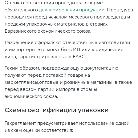
Оценка соответствия проводится в форме
электромагнитной
обязательного
декларирования продукции
. Процедура
совместимости (ТР ТС 020)
проводится перед началом массового производства и
продажи упаковочных материалов в странах
Сертификация детских товаров
Евразийского экономического союза.
(ТР ТС 007)
Разрешение оформляют отечественные изготовители
и импортеры. Это могут быть ИП или юридические
Сертификация товаров легкой
лица, зарегистрированные в ЕАЭС.
промышленности (ТР ТС 017)
Таким образом, подтверждающую документацию
получают перед поставкой товара на
Сертификация промышленного
маркетплейсы,оптовые и розничные магазины, в также
оборудования (ТР ТС 010)
перед ввозом партии импорта в страны
экономического союза.
Сертификация средств
Схемы сертификации упаковки
индивидуальной защиты (ТР ТС
019)
Техрегламент предусматривает использование одной
из схем оценки соответствия: