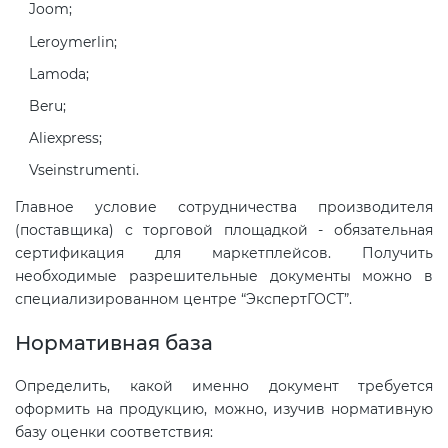
Joom;
Leroymerlin;
Декларация ТР ТС
Lamoda;
Beru;
Декларирование косметики (ТР
ТС 009)
Aliexpress;
Vseinstrumenti.
Декларирование оборудования
Главное условие сотрудничества производителя
по схеме 5Д (ТР ТС 010)
(поставщика) с торговой площадкой - обязательная
сертификация для маркетплейсов. Получить
необходимые разрешительные документы можно в
Декларирование пищевой
специализированном центре “ЭкспертГОСТ”.
продукции (ТР ТС 021)
Нормативная база
Декларирование алкогольной
продукции (ТР ЕАЭС 047)
Определить, какой именно документ требуется
оформить на продукцию, можно, изучив нормативную
базу оценки соответствия:
Декларирование