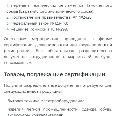
электромагнитной
перечень технических регламентов Таможенного
совместимости (ТР ТС 020)
союза (Евразийского экономического союза);
Постановление правительства РФ №2425;
Федеральный закон №123-ФЗ;
Сертификация детских товаров
Решение Комиссии ТС №299.
(ТР ТС 007)
Оценочные мероприятия проводятся в форме
сертификации, декларирования или государственной
Сертификация товаров легкой
регистрации. Без обязательных разрешительных
промышленности (ТР ТС 017)
документов сотрудничество с маркетплейсом будет
невозможным.
Сертификация промышленного
Товары, подлежащие сертификации
оборудования (ТР ТС 010)
Получить разрешительные документы потребуется для
Сертификация средств
следующих видов продукции:
индивидуальной защиты (ТР ТС
бытовая техника, электрооборудование;
019)
изделия легкой промышленности (одежда, обувь,
аксессуары, кожгалантерея);