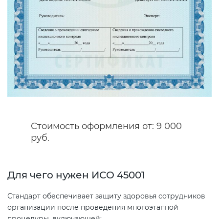
Декларация ТР ТС
Сертификация спортивных
товаров
Декларирование косметики (ТР
ТС 009)
Сертификация электротехники
Декларирование оборудования
Сертификация ресурсов
по схеме 5Д (ТР ТС 010)
Стоимость оформления от: 9 000
Остальное
Декларирование пищевой
руб.
продукции (ТР ТС 021)
БАДы
Для чего нужен ИСО 45001
Декларирование алкогольной
продукции (ТР ЕАЭС 047)
Стандарт обеспечивает защиту здоровья сотрудников
организации после проведения многоэтапной
Декларирование
процедуры, включающей: