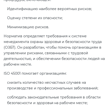
электромагнитной
Идентификацию наиболее вероятных рисков;
совместимости (ТР ТС 020)
Оценку степени их опасности;
Сертификация детских товаров
Минимизацию рисков.
(ТР ТС 007)
Норматив определяет требования к системе
менеджмента охраны здоровья и безопасности труда
Сертификация товаров легкой
(ОЗБТ). Он разработан, чтобы помочь организациям в
промышленности (ТР ТС 017)
управлении рисками, связанными с трудовой
деятельностью, и обеспечении безопасности людей на
рабочем месте.
Сертификация промышленного
оборудования (ТР ТС 010)
ISO 45001 помогает организациям:
снизить количество несчастных случаев на
Сертификация средств
производстве и профессиональных заболеваний;
индивидуальной защиты (ТР ТС
019)
соблюдать законодательные требования в области
безопасности и здоровья на рабочем месте;