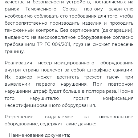
качества и безопасности устройств, поставляемых на
рынок Таможенного Союза, поэтому заявителю
необходимо соблюдать его требования для того, чтобы
Сертификация спортивных
беспрепятственно производить изделия и проходить
товаров
таможенный контроль. Без сертификата (декларации),
выданного на высоковольтное оборудование согласно
Сертификация электротехники
требованиям ТР ТС 004/2011, груз не сможет пересечь
границу.
Сертификация ресурсов
Реализация несертифицированного оборудования
внутри страны повлечет за собой штрафные санкции.
Их размер может достигать трехсот тысяч при
Остальное
выявлении первого нарушения. При повторном
нарушении штраф будет больше в полтора раза. Кроме
БАДы
того, нарушителю грозит конфискация
несертифицированного оборудования.
Разрешение, выдаваемое на низковольтное
оборудование, содержит такие данные:
Наименование документа;