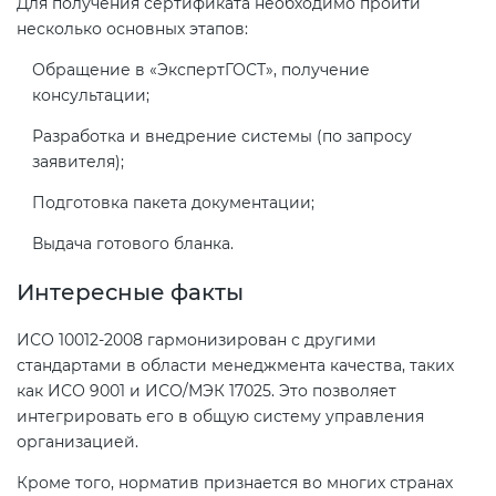
Для получения сертификата необходимо пройти
электромагнитной
несколько основных этапов:
совместимости (ТР ТС 020)
Обращение в «ЭкспертГОСТ», получение
консультации;
Сертификация детских товаров
Разработка и внедрение системы (по запросу
(ТР ТС 007)
заявителя);
Сертификация товаров легкой
Подготовка пакета документации;
промышленности (ТР ТС 017)
Выдача готового бланка.
Интересные факты
Сертификация промышленного
оборудования (ТР ТС 010)
ИСО 10012-2008 гармонизирован с другими
стандартами в области менеджмента качества, таких
Сертификация средств
как ИСО 9001 и ИСО/МЭК 17025. Это позволяет
индивидуальной защиты (ТР ТС
интегрировать его в общую систему управления
019)
организацией.
Кроме того, норматив признается во многих странах