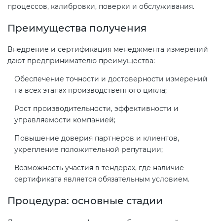
процессов, калибровки, поверки и обслуживания.
Декларация ТР ТС
Преимущества получения
Сертификация спортивных
товаров
Внедрение и сертификация менеджмента измерений
Декларирование косметики (ТР
дают предпринимателю преимущества:
ТС 009)
Сертификация электротехники
Обеспечение точности и достоверности измерений
на всех этапах производственного цикла;
Декларирование оборудования
Сертификация ресурсов
по схеме 5Д (ТР ТС 010)
Рост производительности, эффективности и
управляемости компанией;
Остальное
Декларирование пищевой
Повышение доверия партнеров и клиентов,
продукции (ТР ТС 021)
укрепление положительной репутации;
БАДы
Возможность участия в тендерах, где наличие
Декларирование алкогольной
сертификата является обязательным условием.
продукции (ТР ЕАЭС 047)
Процедура: основные стадии
Декларирование