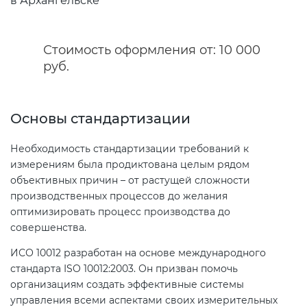
Сертификация бытовой техники
Сертификат ГОСТ Р ИСО/МЭК
Регистрация товарного знака
О безопасности дорог (ТР ТС
20000-1-2021
(торговой марки) в Роспатенте
014/2011)
Стоимость оформления от: 10 000
Сертификация легкой
руб.
промышленности
Сертификат ГОСТ Р ИСО 26000-
Регистрация товарного знака
О безопасности оборудования
2012
(торговой марки) в Роспатенте
для работы во взрывоопасных
Сертификация мебели
Основы стандартизации
средах (ТР ТС 012/2011)
Сертификат ГОСТ Р ИСО/МЭК
Регистрация товарного знака
27001-2021
(торговой марки) в Роспатенте
Необходимость стандартизации требований к
Сертификация упаковки
ТР ТС 011/2011 «Безопасность
измерениям была продиктована целым рядом
лифтов»
объективных причин – от растущей сложности
Сертификат на ИСМ
Заключение ФСТЭК
Сертификация импортной
производственных процессов до желания
продукции
оптимизировать процесс производства до
О требованиях к средствам
Декларация связи Минцифры
совершенства.
обеспечения пожарной
безопасности и пожаротушения
Сертификация для
ИСО 10012 разработан на основе международного
маркетплейсов
стандарта ISO 10012:2003. Он призван помочь
организациям создать эффективные системы
Декларация соответствия ТР ТС
управления всеми аспектами своих измерительных
004/2011
Сертификация детских товаров