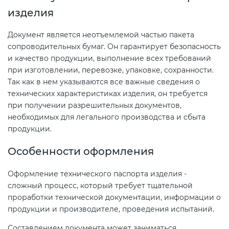
электромагнитной
изделия
совместимости (ТР ТС 020)
Документ является неотъемлемой частью пакета
сопроводительных бумаг. Он гарантирует безопасность
Сертификация детских товаров
и качество продукции, выполнение всех требований
(ТР ТС 007)
при изготовлении, перевозке, упаковке, сохранности.
Так как в нем указываются все важные сведения о
Сертификация товаров легкой
технических характеристиках изделия, он требуется
промышленности (ТР ТС 017)
при получении разрешительных документов,
необходимых для легального производства и сбыта
продукции.
Сертификация промышленного
оборудования (ТР ТС 010)
Особенности оформления
Оформление технического паспорта изделия -
Сертификация средств
сложный процесс, который требует тщательной
индивидуальной защиты (ТР ТС
проработки технической документации, информации о
019)
продукции и производителе, проведения испытаний.
Составлением документа может заниматься