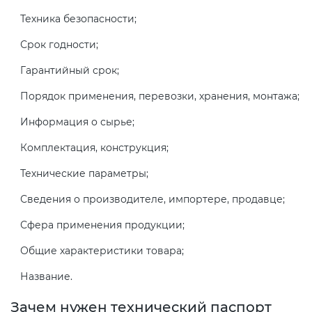
Техника безопасности;
Декларация ТР ТС
Сертификация спортивных
Срок годности;
товаров
Гарантийный срок;
Декларирование косметики (ТР
ТС 009)
Порядок применения, перевозки, хранения, монтажа;
Сертификация электротехники
Информация о сырье;
Декларирование оборудования
Сертификация ресурсов
Комплектация, конструкция;
по схеме 5Д (ТР ТС 010)
Технические параметры;
Остальное
Декларирование пищевой
Сведения о производителе, импортере, продавце;
продукции (ТР ТС 021)
БАДы
Сфера применения продукции;
Декларирование алкогольной
Общие характеристики товара;
продукции (ТР ЕАЭС 047)
Название.
Зачем нужен технический паспорт
Декларирование