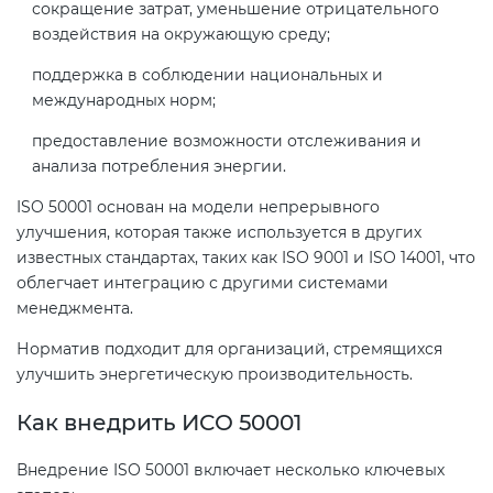
сокращение затрат, уменьшение отрицательного
воздействия на окружающую среду;
Декларация ТР ТС
Сертификация спортивных
поддержка в соблюдении национальных и
товаров
международных норм;
Декларирование косметики (ТР
предоставление возможности отслеживания и
ТС 009)
Сертификация электротехники
анализа потребления энергии.
ISO 50001 основан на модели непрерывного
Декларирование оборудования
Сертификация ресурсов
улучшения, которая также используется в других
по схеме 5Д (ТР ТС 010)
известных стандартах, таких как ISO 9001 и ISO 14001, что
Остальное
облегчает интеграцию с другими системами
Декларирование пищевой
менеджмента.
продукции (ТР ТС 021)
БАДы
Норматив подходит для организаций, стремящихся
улучшить энергетическую производительность.
Декларирование алкогольной
Как внедрить ИСО 50001
продукции (ТР ЕАЭС 047)
Внедрение ISO 50001 включает несколько ключевых
Декларирование