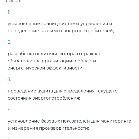
этапов:
электромагнитной
совместимости (ТР ТС 020)
установление границ системы управления и
определение значимых энергопотребителей;
Сертификация детских товаров
(ТР ТС 007)
разработка политики, которая отражает
Сертификация товаров легкой
обязательства организации в области
промышленности (ТР ТС 017)
энергетической эффективности;
Сертификация промышленного
оборудования (ТР ТС 010)
проведение аудита для определения текущего
состояния энергопотребления;
Сертификация средств
индивидуальной защиты (ТР ТС
установление базовых показателей для мониторинга
019)
и измерения производительности;