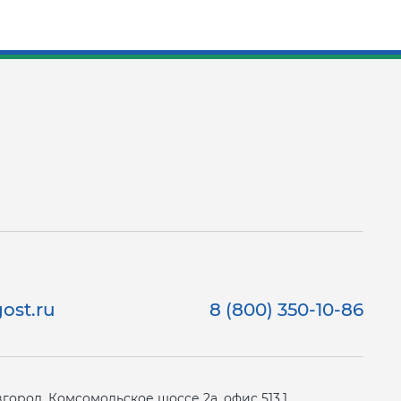
ost.ru
8 (800) 350-10-86
ород, Комсомольское шоссе 2а, офис 513.1