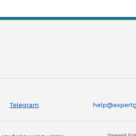
Telegram
help@expertg
Нижний Новг