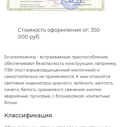
Сертификация спортивных
товаров
Стоимость оформления от: 350
000 руб.
Сертификация электротехники
Сертификация ресурсов
Ех-компоненты - встраиваемые приспособления,
обеспечивают безопасность конструкции, например,
ПВК (пост взрывозащищенный кнопочный) и
Остальное
самостоятельно не применяются. К ним относятся
световые индикаторы красного, зелёного, жёлтого,
БАДы
синего, белого, оранжевого свечения, кнопки
аварийные, пусковые, с блокировкой, контактные
блоки.
Классификация