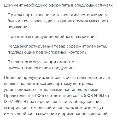
электромагнитной
Документ необходимо оформлять в следующих случаях:
совместимости (ТР ТС 020)
При экспорте товаров и технологий, которые могут
быть использованы для создания оружия массового
Сертификация детских товаров
поражения;
(ТР ТС 007)
При вывозе продукции двойного назначения;
Когда экспортируемый товар содержит элементы,
Сертификация товаров легкой
подпадающие под экспортный контроль;
промышленности (ТР ТС 017)
В некоторых случаях при импорте
высокотехнологичной продукции.
Сертификация промышленного
оборудования (ТР ТС 010)
Перечни продукции, которая в обязательном порядке
должна подвергаться экспортному контролю,
устанавливаются отдельными постановлениями
Сертификация средств
Правительства РФ в соответствии со ст. 6 ФЗ №183 от
индивидуальной защиты (ТР ТС
18.07.1999. В них перечислены виды оборудования,
019)
материалов, технологий и веществ, которые могут
иметь двойное назначение и применение в ядерной