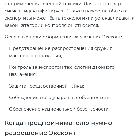
от применения военной техники. Для этого товар
сначала идентифицируют (также в качестве объекта
Декларация ТР ТС
Сертификация спортивных
экспертизы может быть технология) и устанавливают, к
какой категории контроля он относится.
товаров
Декларирование косметики (ТР
Основные цели оформления заключения Эксконт:
ТС 009)
Сертификация электротехники
Предотвращение распространения оружия
массового поражения;
Декларирование оборудования
Сертификация ресурсов
Контроль за экспортом технологий двойного
по схеме 5Д (ТР ТС 010)
назначения;
Остальное
Защита государственной тайны;
Декларирование пищевой
продукции (ТР ТС 021)
Соблюдение международных обязательств;
БАДы
Обеспечение национальной безопасности.
Декларирование алкогольной
продукции (ТР ЕАЭС 047)
Когда предпринимателю нужно
разрешение Эксконт
Декларирование