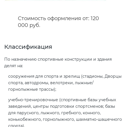
Декларация ТР ТС
Сертификация спортивных
Стоимость оформления от: 120
товаров
000 руб.
Декларирование косметики (ТР
ТС 009)
Сертификация электротехники
Классификация
Декларирование оборудования
Сертификация ресурсов
По назначению спортивные конструкции и здания
по схеме 5Д (ТР ТС 010)
делят на:
Остальное
сооружения для спорта и зрелищ (стадионы, Дворцы
Декларирование пищевой
спорта, автодромы, велотреки, лыжные/
продукции (ТР ТС 021)
горнолыжные трассы);
БАДы
учебно-тренировочные (спортивные базы учебных
Декларирование алкогольной
заведений, центры подготовки спортсменов; базы
продукции (ТР ЕАЭС 047)
для парусного, лыжного, гребного, конного,
конькобежного, горнолыжного, шахматно-шашечного
Декларирование
спорта).