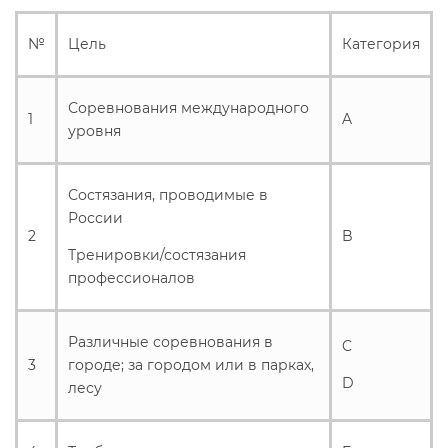
№
Цель
Категория
Соревнования международного
1
A
уровня
Состязания, проводимые в
России
2
B
Тренировки/состязания
профессионалов
Различные соревнования в
C
3
городе; за городом или в парках,
D
лесу