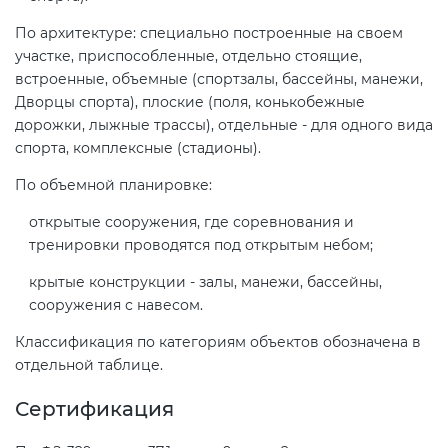
электромагнитной
По архитектуре: специально построенные на своем
совместимости (ТР ТС 020)
участке, приспособленные, отдельно стоящие,
встроенные, объемные (спортзалы, бассейны, манежи,
Сертификация детских товаров
Дворцы спорта), плоские (поля, конькобежные
(ТР ТС 007)
дорожки, лыжные трассы), отдельные - для одного вида
спорта, комплексные (стадионы).
Сертификация товаров легкой
По объемной планировке:
промышленности (ТР ТС 017)
открытые сооружения, где соревнования и
тренировки проводятся под открытым небом;
Сертификация промышленного
крытые конструкции - залы, манежи, бассейны,
оборудования (ТР ТС 010)
сооружения с навесом.
Классификация по категориям объектов обозначена в
Сертификация средств
отдельной таблице.
индивидуальной защиты (ТР ТС
019)
Сертификация