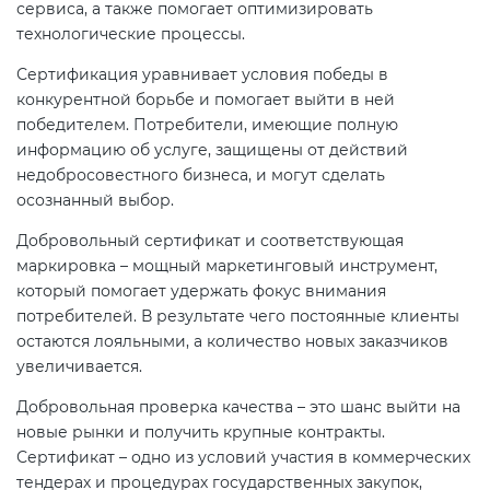
сервиса, а также помогает оптимизировать
электромагнитной
технологические процессы.
совместимости (ТР ТС 020)
Сертификация уравнивает условия победы в
конкурентной борьбе и помогает выйти в ней
Сертификация детских товаров
победителем. Потребители, имеющие полную
(ТР ТС 007)
информацию об услуге, защищены от действий
недобросовестного бизнеса, и могут сделать
Сертификация товаров легкой
осознанный выбор.
промышленности (ТР ТС 017)
Добровольный сертификат и соответствующая
маркировка – мощный маркетинговый инструмент,
Сертификация промышленного
который помогает удержать фокус внимания
оборудования (ТР ТС 010)
потребителей. В результате чего постоянные клиенты
остаются лояльными, а количество новых заказчиков
увеличивается.
Сертификация средств
индивидуальной защиты (ТР ТС
Добровольная проверка качества – это шанс выйти на
019)
новые рынки и получить крупные контракты.
Сертификат – одно из условий участия в коммерческих
тендерах и процедурах государственных закупок,