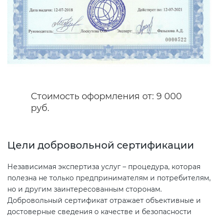
Декларация ТР ТС
Сертификация спортивных
товаров
Декларирование косметики (ТР
ТС 009)
Сертификация электротехники
Декларирование оборудования
Стоимость оформления от: 9 000
Сертификация ресурсов
по схеме 5Д (ТР ТС 010)
руб.
Остальное
Декларирование пищевой
Цели добровольной сертификации
продукции (ТР ТС 021)
БАДы
Независимая экспертиза услуг – процедура, которая
Декларирование алкогольной
полезна не только предпринимателям и потребителям,
продукции (ТР ЕАЭС 047)
но и другим заинтересованным сторонам.
Добровольный сертификат отражает объективные и
достоверные сведения о качестве и безопасности
Декларирование