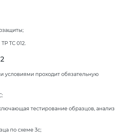
озащиты;
Р ТС 012.
12
ми условиями проходит обязательную
:
включающая тестирование образцов, анализ
ца по схеме 3с;