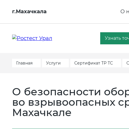
г.Махачкала
О 
Узнать то
Главная
Услуги
Сертификат ТР ТС
О
О безопасности обо
во взрывоопасных сре
Махачкале