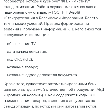
госреестре, который курирует ФГБУ «Институт
электромагнитной
стандартизации». Работа осуществляется согласно
совместимости (ТР ТС 020)
национальному стандарту ГОСТ Р 1.18–2018
«Стандартизация в Российской Федерации. Реестр
технических условий. Правила формирования,
Сертификация детских товаров
ведения и получения информации». В него вносится
(ТР ТС 007)
следующая информация:
обозначение ТУ;
Сертификация товаров легкой
промышленности (ТР ТС 017)
дата начала действия;
код ОКС (КГС);
Сертификация промышленного
название товара;
оборудования (ТР ТС 010)
название, адрес держателя документа.
Кроме того, существует автоматизированный банк
Сертификация средств
данных о выпускаемой отечественной продукции (АБД
индивидуальной защиты (ТР ТС
«Продукция России»). В нем содержатся коды КЛП,
019)
наименования товаров, сведения о документах по
стандартизации, по которым они изготавливаются.