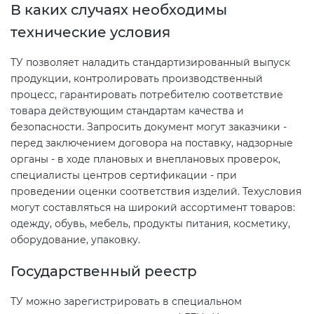
В каких случаях необходимы
технические условия
Декларация ТР ТС
Сертификация спортивных
товаров
ТУ позволяет наладить стандартизированный выпуск
Декларирование косметики (ТР
продукции, контролировать производственный
процесс, гарантировать потребителю соответствие
ТС 009)
Сертификация электротехники
товара действующим стандартам качества и
безопасности. Запросить документ могут заказчики -
Декларирование оборудования
Сертификация ресурсов
перед заключением договора на поставку, надзорные
по схеме 5Д (ТР ТС 010)
органы - в ходе плановых и внеплановых проверок,
специалисты центров сертификации - при
Остальное
проведении оценки соответствия изделий. Техусловия
Декларирование пищевой
могут составляться на широкий ассортимент товаров:
продукции (ТР ТС 021)
БАДы
одежду, обувь, мебель, продукты питания, косметику,
оборудование, упаковку.
Декларирование алкогольной
продукции (ТР ЕАЭС 047)
Государственный реестр
ТУ можно зарегистрировать в специальном
Декларирование