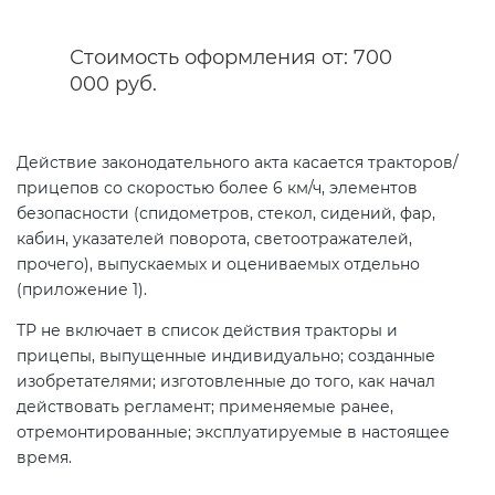
Стоимость оформления от: 700
Сертификация спортивных
000 руб.
товаров
Сертификация электротехники
Действие законодательного акта касается тракторов/
прицепов со скоростью более 6 км/ч, элементов
безопасности (спидометров, стекол, сидений, фар,
Сертификация ресурсов
кабин, указателей поворота, светоотражателей,
прочего), выпускаемых и оцениваемых отдельно
Остальное
(приложение 1).
ТР не включает в список действия тракторы и
БАДы
прицепы, выпущенные индивидуально; созданные
изобретателями; изготовленные до того, как начал
действовать регламент; применяемые ранее,
отремонтированные; эксплуатируемые в настоящее
время.