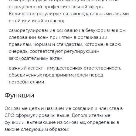
электромагнитной
определенной профессиональной сферы.
совместимости (ТР ТС 020)
Количество регулируется законодательными актами
в той или иной отрасли;
Сертификация детских товаров
саморегулирование основано на безукоризненном
следовании всем принятым в организации
(ТР ТС 007)
правилам, нормам и стандартам, которые, в свою
очередь, соответствуют регулирующим
Сертификация товаров легкой
законодательным актам;
промышленности (ТР ТС 017)
важный аспект - имущественная ответственность
объединенных предпринимателей перед
Сертификация промышленного
потребителями.
оборудования (ТР ТС 010)
Функции
Сертификация средств
Основные цель и назначение создания и членства в
индивидуальной защиты (ТР ТС
СРО сформулированы выше. Дополнительные
019)
функции, вытекающие из основных, определены в
законе следующим образом: