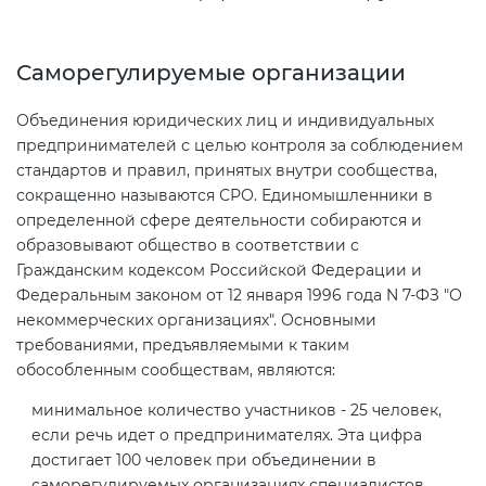
Декларация ТР ТС
Сертификация спортивных
Саморегулируемые организации
товаров
Объединения юридических лиц и индивидуальных
Декларирование косметики (ТР
предпринимателей с целью контроля за соблюдением
ТС 009)
Сертификация электротехники
стандартов и правил, принятых внутри сообщества,
сокращенно называются СРО. Единомышленники в
Декларирование оборудования
Сертификация ресурсов
определенной сфере деятельности собираются и
по схеме 5Д (ТР ТС 010)
образовывают общество в соответствии с
Гражданским кодексом Российской Федерации и
Остальное
Федеральным законом от 12 января 1996 года N 7-ФЗ "О
Декларирование пищевой
некоммерческих организациях". Основными
продукции (ТР ТС 021)
БАДы
требованиями, предъявляемыми к таким
обособленным сообществам, являются:
Декларирование алкогольной
минимальное количество участников - 25 человек,
продукции (ТР ЕАЭС 047)
если речь идет о предпринимателях. Эта цифра
достигает 100 человек при объединении в
Декларирование
саморегулируемых организациях специалистов