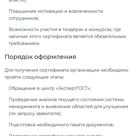
власти);
электромагнитной
Повышение мотивации и вовлеченности
совместимости (ТР ТС 020)
сотрудников;
Возможность участия в тендерах и конкурсах, где
Сертификация детских товаров
наличие этого сертификата является обязательным
(ТР ТС 007)
требованием.
Сертификация товаров легкой
Порядок оформления
промышленности (ТР ТС 017)
Для получения сертификата организации необходимо
пройти следующие этапы:
Сертификация промышленного
оборудования (ТР ТС 010)
Обращение в центр «ЭкспертГОСТ»;
Проведение анализа текущего состояния системы
Сертификация средств
менеджмента и выявление областей для улучшения
индивидуальной защиты (ТР ТС
(по запросу заявителя);
019)
Подготовка необходимого пакета документов;
Проведение сертификационного аудита;