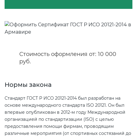
Сертификация бытовой техники
Сертификат ГОСТ Р ИСО/МЭК
Регистрация товарного знака
О безопасности дорог (ТР ТС
20000-1-2021
(торговой марки) в Роспатенте
014/2011)
Сертификация легкой
промышленности
Сертификат ГОСТ Р ИСО 26000-
Регистрация товарного знака
О безопасности оборудования
2012
(торговой марки) в Роспатенте
для работы во взрывоопасных
Сертификация мебели
средах (ТР ТС 012/2011)
Стоимость оформления от: 10 000
Сертификат ГОСТ Р ИСО/МЭК
Регистрация товарного знака
руб.
27001-2021
(торговой марки) в Роспатенте
Сертификация упаковки
ТР ТС 011/2011 «Безопасность
лифтов»
Сертификат на ИСМ
Заключение ФСТЭК
Нормы закона
Сертификация импортной
продукции
О требованиях к средствам
Стандарт ГОСТ Р ИСО 20121-2014 был разработан на
Декларация связи Минцифры
обеспечения пожарной
основе международного стандарта ISO 20121. Он был
безопасности и пожаротушения
Сертификация для
впервые опубликован в 2012-м году Международной
маркетплейсов
организацией по стандартизации (ISO) с целью
предоставления помощи фирмам, проводящим
Декларация соответствия ТР ТС
различные мероприятия (от спортивных состязаний до
004/2011
Сертификация детских товаров