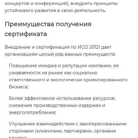
концертов и конференций), внедрить принципы
устойчивого развития в свою деятельность.
Декларация ТР ТС
Сертификация спортивных
Преимущества получения
товаров
сертификата
Декларирование косметики (ТР
ТС 009)
Сертификация электротехники
Внедрение и сертификация по ИСО 20121 дает
организациям целый ряд важных преимуществ:
Декларирование оборудования
Сертификация ресурсов
Повышение имиджа и репутации компании, ее
по схеме 5Д (ТР ТС 010)
узнаваемости на рынке как социально
Остальное
ответственного и экологически ориентированного
Декларирование пищевой
бизнеса;
продукции (ТР ТС 021)
БАДы
Более эффективное использование ресурсов,
снижение производственных издержек и
Декларирование алкогольной
энергопотребления;
продукции (ТР ЕАЭС 047)
Улучшение взаимодействия с заинтересованными
сторонами (клиентами, партнерами, органами
Декларирование