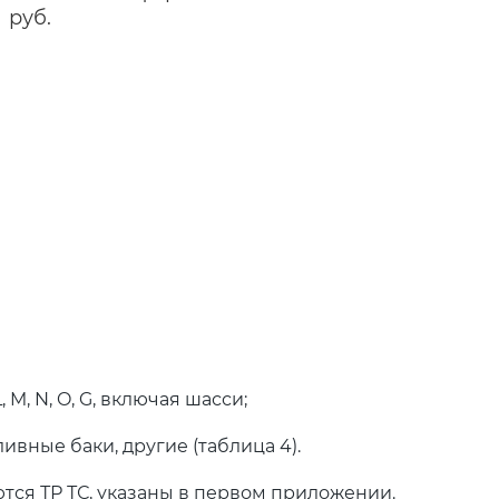
руб.
M, N, O, G, включая шасси;
ивные баки, другие (таблица 4).
тся ТР ТС, указаны в первом приложении.