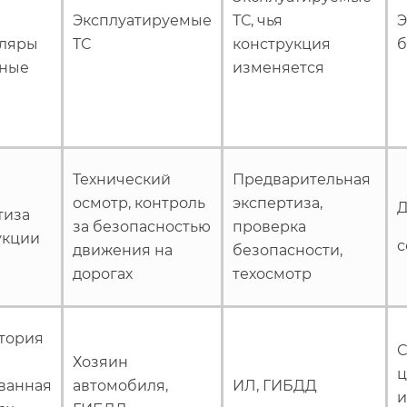
Эксплуатируемые
ТС, чья
Э
ляры
ТС
конструкция
б
ные
изменяется
Технический
Предварительная
осмотр, контроль
экспертиза,
Д
тиза
за безопасностью
проверка
укции
с
движения на
безопасности,
дорогах
техосмотр
тория
Хозяин
ц
ованная
автомобиля,
ИЛ, ГИБДД
и