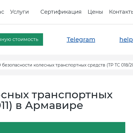
ас
Услуги
Сертификация
Цены
Контакт
Telegram
help
чную стоимость
 безопасности колесных транспортных средств (ТР ТС 018/2
есных транспортных
011) в Армавире