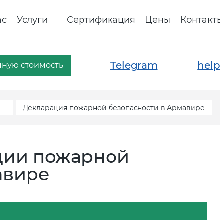
ас
Услуги
Сертификация
Цены
Контакт
Telegram
help
чную стоимость
Декларация пожарной безопасности в Армавире
ции пожарной
авире